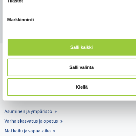
Tilastot
liite 22 Varsavaara_sähkönsiirtoreitin
luontoselvitys_2022_valmis
Markkinointi
Salli kaikki
Salli valinta
Salmelankuja 1, 88300 Paltamo
paltamon.kunta(at)paltamo.fi
Kiellä
y-tunnus 0188808-0
Asuminen ja ympäristö
Varhaiskasvatus ja opetus
Matkailu ja vapaa-aika