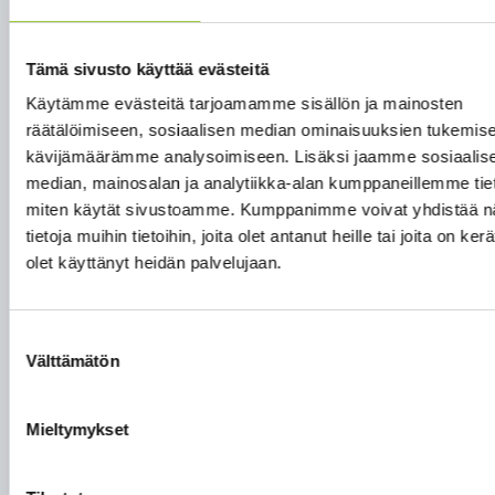
liite 15 Varsavaaran tuulivoimahanke
asukaskyselyraportti 13102022 PÄIVITETTY
Tämä sivusto käyttää evästeitä
liite 16 Raportti Paltamo Varsavaara
Käytämme evästeitä tarjoamamme sisällön ja mainosten
tuulivoimapuistoinventointi 2022 päivitetty-28-10
räätälöimiseen, sosiaalisen median ominaisuuksien tukemise
liite 17
kävijämäärämme analysoimiseen. Lisäksi jaamme sosiaalis
Paltamo_Varsavaaran_tv_OYK_perustellun_päätelmän_
median, mainosalan ja analytiikka-alan kumppaneillemme tieto
miten käytät sivustoamme. Kumppanimme voivat yhdistää nä
liite 18
tietoja muihin tietoihin, joita olet antanut heille tai joita on ker
Varsavaaran_luonnos_palauteraportti_vastineet
olet käyttänyt heidän palvelujaan.
Liite 19 Jokihelmisimpukoiden kartoitus, Alleco
raportti n:o 20/2024 (vain viranomaiskäyttöön)
Suostumuksen
Välttämätön
Liite 20 Päiväpetolintu- ja kaakkuriselvitys,
valinta
Ramboll 30.11.2024 (vain viranomaiskäyttöön)
Mieltymykset
liite 21
Varsavaara_täydentävä_kasvillisuusselvitys_2025