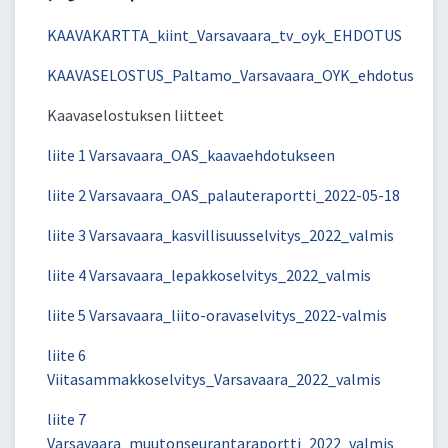
KAAVAKARTTA_kiint_Varsavaara_tv_oyk_EHDOTUS
KAAVASELOSTUS_Paltamo_Varsavaara_OYK_ehdotus
Kaavaselostuksen liitteet
liite 1 Varsavaara_OAS_kaavaehdotukseen
liite 2 Varsavaara_OAS_palauteraportti_2022-05-18
liite 3 Varsavaara_kasvillisuusselvitys_2022_valmis
liite 4 Varsavaara_lepakkoselvitys_2022_valmis
liite 5 Varsavaara_liito-oravaselvitys_2022-valmis
liite 6
Viitasammakkoselvitys_Varsavaara_2022_valmis
liite 7
Varsavaara_muutonseurantaraportti_2022_valmis