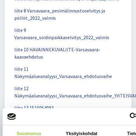
liite 8 Varsavaara_pesimälinnustoselvitys ja
pöllöt_2022_valmis
liite 9
Varsavaara_soidinpaikkaselvitys_2022_valmis
liite 10 HAVAINNEKUVALIITE-Varsavaara-
kaavaehdotus
liite 11
Näkymäalueanalyysi_Varsavaara_ehdotusvaihe
liite 12
Näkymäalueanalyysi_Varsavaara_ehdotusvaihe_YHTEISV
liite 13 1510064983-
004_Varsavaara_melumallinnus_2026-01-07 2
liite 14 Varsavaara_valkemallinnusraportti
Suostumus
Yksityiskohdat
Tiet