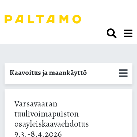
Siirry
sisältöön.
Varsavaaran kaava-
Kaavoitus ja maankäyttö
aineisto
Varsavaaran
tuulivoimapuiston
osayleiskaavaehdotus
9.3.-8.4.2026