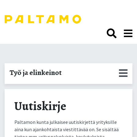
Siirry
sisältöön.
Uutiskirje yrityksille
Työ ja elinkeinot
Uutiskirje
Paltamon kunta julkaisee uutiskirjettä yrityksille
aina kun ajankohtaista viestittävää on. Se sisältää
tietoa mm. yrityspalveluista, koulutuksista