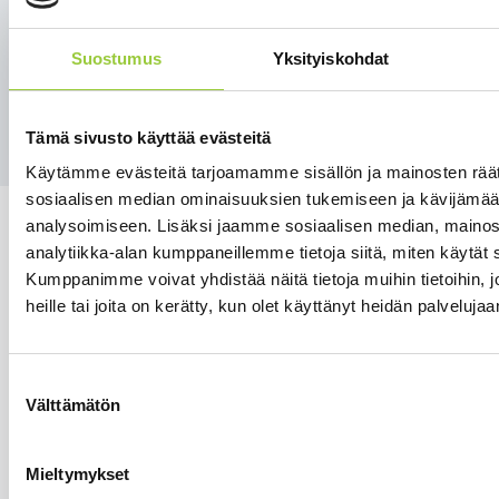
1
2
Seuraava
Suostumus
Yksityiskohdat
Tämä sivusto käyttää evästeitä
Käytämme evästeitä tarjoamamme sisällön ja mainosten räät
sosiaalisen median ominaisuuksien tukemiseen ja kävijäm
analysoimiseen. Lisäksi jaamme sosiaalisen median, mainos
analytiikka-alan kumppaneillemme tietoja siitä, miten käytä
Kumppanimme voivat yhdistää näitä tietoja muihin tietoihin, jo
heille tai joita on kerätty, kun olet käyttänyt heidän palvelujaa
Salmelankuja 1, 88300 Paltamo
paltamon.kunta(at)paltamo.fi
y-tunnus 0188808-0
Suostumuksen
Välttämätön
valinta
Asuminen ja ympäristö
Varhaiskasvatus ja opetus
Mieltymykset