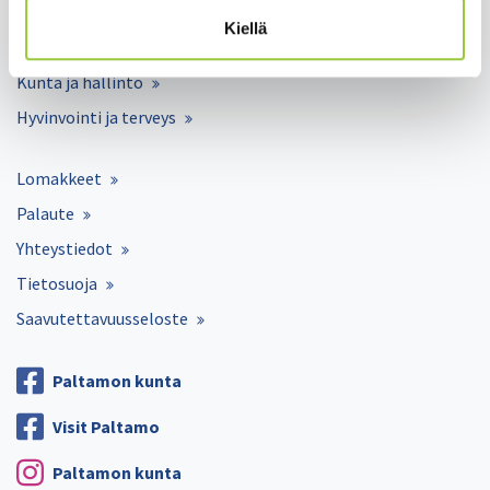
Matkailu ja vapaa-aika
Kiellä
Työ ja elinkeinot
Kunta ja hallinto
Hyvinvointi ja terveys
Lomakkeet
Palaute
Yhteystiedot
Tietosuoja
Saavutettavuusseloste
Paltamon kunta
Visit Paltamo
Paltamon kunta