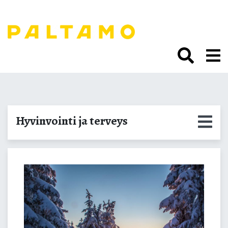
Siirry
sisältöön.
Vinkkejä hyvinvointiin
Hyvinvointi ja terveys