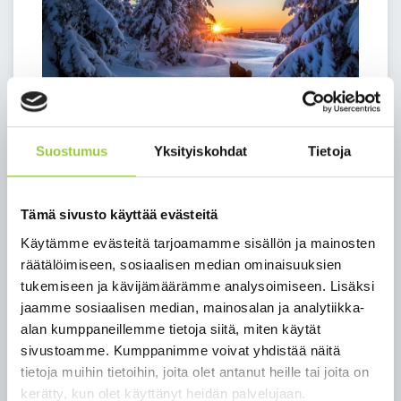
Suostumus
Yksityiskohdat
Tietoja
Hyvinvointi on kaikille yhteinen asia. Terveys, sujuva
arki ja sosiaaliset suhteet luovat päivittäistä
hyvinvointia. Fyysinen hyvinvointi, toimintakyky ja
Tämä sivusto käyttää evästeitä
mielenhyvinvointi ovat arjessa läsnä joka päivä, ja
Käytämme evästeitä tarjoamamme sisällön ja mainosten
siksi niitä kannattaa vaalia.
räätälöimiseen, sosiaalisen median ominaisuuksien
tukemiseen ja kävijämäärämme analysoimiseen. Lisäksi
Terveelliset elintavat, riittävä uni ja mukavat
jaamme sosiaalisen median, mainosalan ja analytiikka-
tunnekokemukset on hyvä muistaa hektisessäkin
alan kumppaneillemme tietoja siitä, miten käytät
arjessa. Hyvinvointi merkitsee jokaiselle eri asioita.
sivustoamme. Kumppanimme voivat yhdistää näitä
Tärkeää on löytää itselle sopivammat tavat pitää
tietoja muihin tietoihin, joita olet antanut heille tai joita on
huolta omasta hyvinvoinnista, terveydestä sekä
kerätty, kun olet käyttänyt heidän palvelujaan.