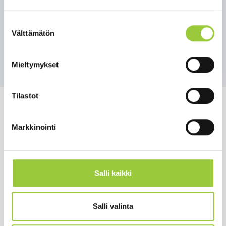
turvallisuudesta.
Vinkkejä hyvinvointiin voit lukea
täältä
(linkki
Suostumuksen
Padletiin).
Välttämätön
valinta
Mieltymykset
Tilastot
Markkinointi
Salmelankuja 1, 88300 Paltamo
paltamon.kunta(at)paltamo.fi
Salli kaikki
y-tunnus 0188808-0
Asuminen ja ympäristö
Salli valinta
Varhaiskasvatus ja opetus