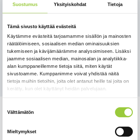
Suostumus
Yksityiskohdat
Tietoja
Tämä sivusto käyttää evästeitä
Ahoniemi Pasi kunnanjohtaja
Käytämme evästeitä tarjoamamme sisällön ja mainosten
044 750 0001
räätälöimiseen, sosiaalisen median ominaisuuksien
tukemiseen ja kävijämäärämme analysoimiseen. Lisäksi
Juutinen Petra hallintojohtaja
jaamme sosiaalisen median, mainosalan ja analytiikka-
040 583 7200
alan kumppaneillemme tietoja siitä, miten käytät
sivustoamme. Kumppanimme voivat yhdistää näitä
tietoja muihin tietoihin, joita olet antanut heille tai joita on
kerätty, kun olet käyttänyt heidän palvelujaan.
Suostumuksen
Välttämätön
valinta
Salmelankuja 1, 88300 Paltamo
Mieltymykset