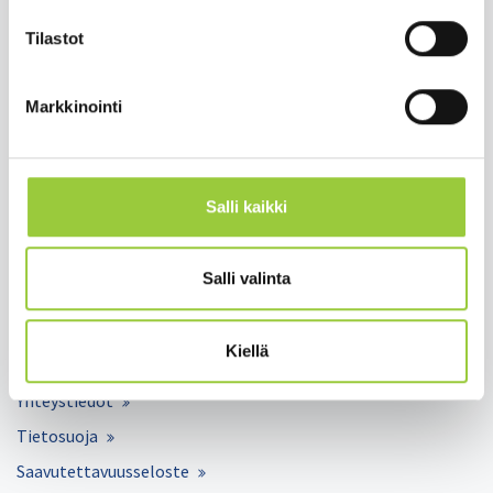
paltamon.kunta(at)paltamo.fi
y-tunnus 0188808-0
Tilastot
Asuminen ja ympäristö
Markkinointi
Varhaiskasvatus ja opetus
Matkailu ja vapaa-aika
Työ ja elinkeinot
Salli kaikki
Kunta ja hallinto
Hyvinvointi ja terveys
Salli valinta
Lomakkeet
Kiellä
Palaute
Yhteystiedot
Tietosuoja
Saavutettavuusseloste