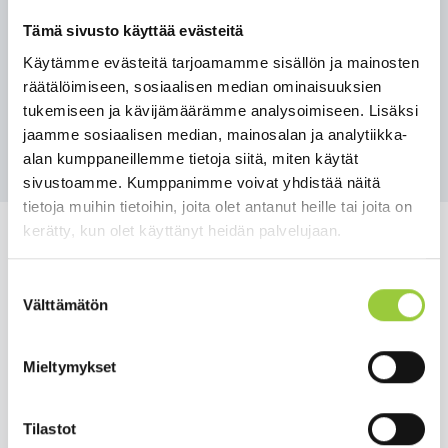
kuin Paltamon kunnan tiedotteet
koronavirustilanteesta.
Tämä sivusto käyttää evästeitä
Käytämme evästeitä tarjoamamme sisällön ja mainosten
Linkki sivulle
tästä
sekä suosituimmat sivut -
räätälöimiseen, sosiaalisen median ominaisuuksien
kuvakkeesta etusivulta.
tukemiseen ja kävijämäärämme analysoimiseen. Lisäksi
jaamme sosiaalisen median, mainosalan ja analytiikka-
Takaisin uutisiin
alan kumppaneillemme tietoja siitä, miten käytät
sivustoamme. Kumppanimme voivat yhdistää näitä
tietoja muihin tietoihin, joita olet antanut heille tai joita on
kerätty, kun olet käyttänyt heidän palvelujaan.
Suostumuksen
Välttämätön
valinta
Salmelankuja 1, 88300 Paltamo
paltamon.kunta(at)paltamo.fi
Mieltymykset
y-tunnus 0188808-0
Asuminen ja ympäristö
Tilastot