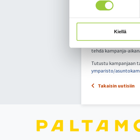
vähintään 6 kk:
kotiosoitteen 
työsuhteen tode
Kiellä
Kampanja-aika on 31.12
vuokrasopimuksen tek
tehdä kampanja-aikana 
Tutustu kampanjaan t
ymparisto/asuntokam
Takaisin uutisiin