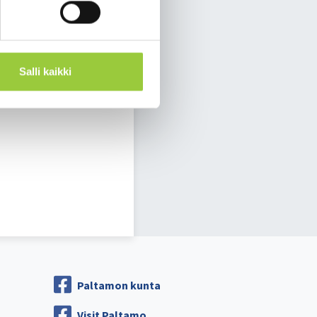
Salli kaikki
suinpaikka on
uokrasopimus tulee
Paltamon kunta
Visit Paltamo