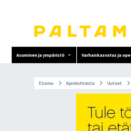
Siirry
sisältöön.
Asuminen ja ympäristö
Varhaiskasvatus ja ope
Paltamon asuntokampanja 
Etusivu
Ajankohtaista
Uutiset