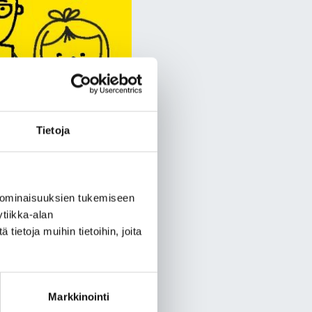
Tietoja
 ominaisuuksien tukemiseen
tiikka-alan
en loppuun!
ietoja muihin tietoihin, joita
Markkinointi