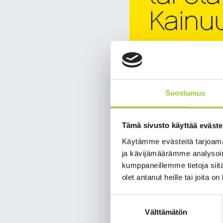
Suostumus
Tämä sivusto käyttää eväste
Käytämme evästeitä tarjoama
ja kävijämäärämme analysoim
Paltamon as
kumppaneillemme tietoja siitä
olet antanut heille tai joita o
Oletko tulossa töihin 
Suostumuksen
Välttämätön
valinta
Edellytyksenä on