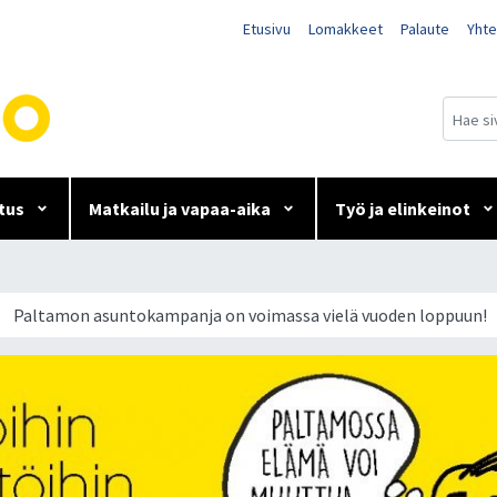
Etusivu
Lomakkeet
Palaute
Yhte
tus
Matkailu ja vapaa-aika
Työ ja elinkeinot
on voimassa vielä vuoden 
Paltamon asuntokampanja on voimassa vielä vuoden loppuun!