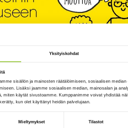
Yksityiskohdat
itä
mme sisällön ja mainosten räätälöimiseen, sosiaalisen median
iseen. Lisäksi jaamme sosiaalisen median, mainosalan ja analy
untokampanja on voimassa vielä vuod
, miten käytät sivustoamme. Kumppanimme voivat yhdistää näitä t
n kerätty, kun olet käyttänyt heidän palvelujaan.
tai etätöihin Kainuuseen? Paltamossa saat asua 3 kk ilmaiseksi!
Mieltymykset
Tilastot