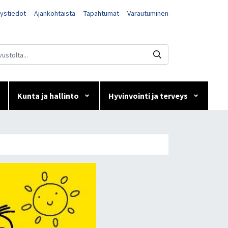
ystiedot
Ajankohtaista
Tapahtumat
Varautuminen
Kunta ja hallinto
Hyvinvointi ja terveys
loppuun!