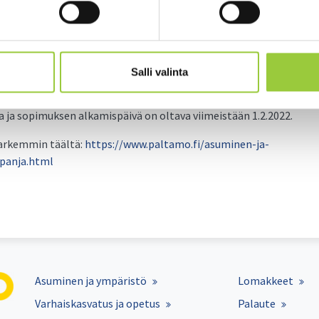
n määräaikainen vuokrasopimus
muuttaminen Paltamoon
ntaminen vuokrasopimusta tehtäessä
Salli valinta
.2021 saakka. Tarjous koskee yksityishenkilöä, jonka kotikunta/a
ohetkellä muu kuin Paltamo. Kuuden kuukauden määräaikainen v
ja sopimuksen alkamispäivä on oltava viimeistään 1.2.2022.
arkemmin täältä:
https://www.paltamo.fi/asuminen-ja-
panja.html
Asuminen ja ympäristö
Lomakkeet
Varhaiskasvatus ja opetus
Palaute