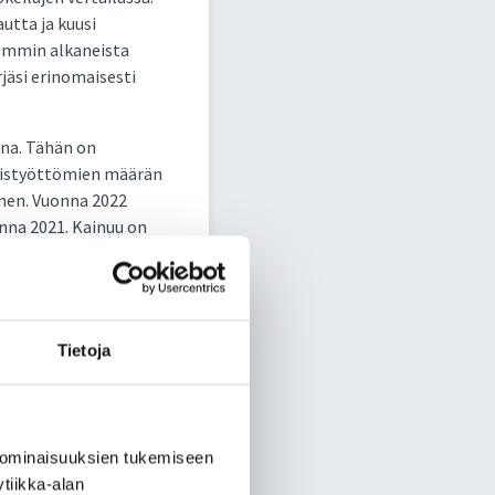
utta ja kuusi
semmin alkaneista
rjäsi erinomaisesti
na. Tähän on
ikaistyöttömien määrän
inen. Vuonna 2022
nna 2021. Kainuu on
edeltävän eli vuoden
iden
Tietoja
yötä tuotu
ää tulosta. Lisäksi
 ominaisuuksien tukemiseen
en hankkeella.
tiikka-alan