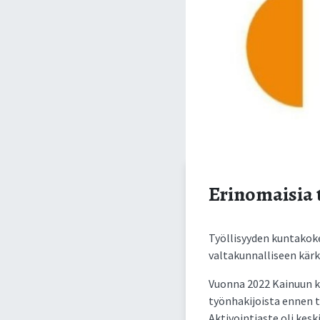
Erinomaisia 
Työllisyyden kuntakoke
valtakunnalliseen kärk
Vuonna 2022 Kainuun k
työnhakijoista ennen t
Aktivointiaste oli kes