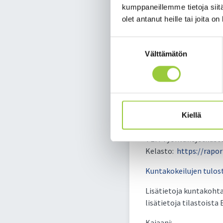
Kiitokset hyvistä tulok
kumppaneillemme tietoja siitä
henkilöstölle.
olet antanut heille tai joita o
Kuntakokeilujen seuran
Suostumuksen
Seurantaa ja arviointi
Välttämätön
valinta
Valtionhallinnon ja kun
Työttömyysaste on Ka
voidaankin katsoa vaik
vuotta aikaisemmin 10
Kiellä
Lähteet:
TEM Työnvälitystilast
Kelasto:
https://rapo
Kuntakokeilujen tulost
Lisätietoja kuntakohta
lisätietoja tilastoista
Kajaani: