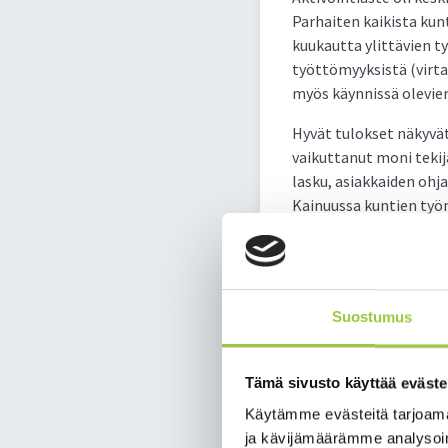
Parhaiten kaikista kun
kuukautta ylittävien 
työttömyyksistä (virta 
myös käynnissä olevie
Hyvät tulokset näkyvä
vaikuttanut moni tekij
lasku, asiakkaiden ohj
Kainuussa kuntien työ
vuonna 2022 ainoana m
2019 tason.
Hyviin tuloks
Suostumus
osaamista keh
Pitkien välimatkojen 
Tämä sivusto käyttää eväste
lähipalveluiksi jalkaut
Käytämme evästeitä tarjoama
maakunnassa on kehite
ja kävijämäärämme analysoim