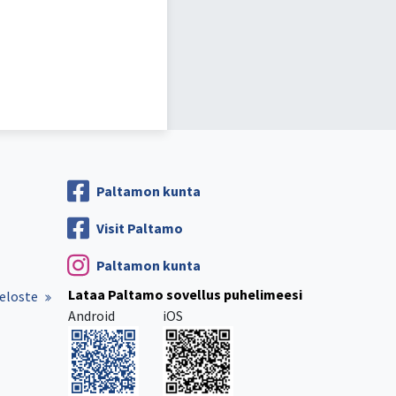
Paltamon kunta
Visit Paltamo
Paltamon kunta
Lataa Paltamo sovellus puhelimeesi
eloste
Android
iOS