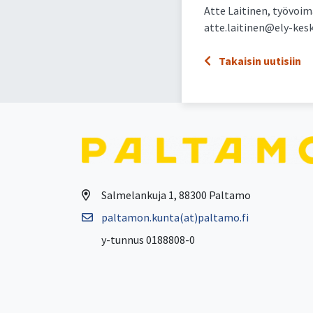
Atte Laitinen, työvoim
atte.laitinen@ely-kesk
Takaisin uutisiin
Salmelankuja 1, 88300 Paltamo
paltamon.kunta(at)paltamo.fi
y-tunnus 0188808-0