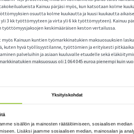
takokeilualueista Kainuu pärjäsi myös, kun katsotaan kolme kuuka
työttömyyksien osuutta kolme kuukautta ja kuusi kuukautta aikai
yli 3 kk työttömyyteen ja virta yli 6 kk työttömyyteen). Kainuu pä
n työttömyysjaksojen keskimääräisen keston vertailussa.
t myös Kainuun kuntien työmarkkinatukien maksuosuuksien lasku
ä, kuten hyvä työllisyystilanne, työttömien ja erityisesti pitkäa
aaminen palveluihin ja asiaan kuuluvalle etuudelle sekä eläköitym
markkinatukien maksuosuus oli 1 064 045 euroa pienempi kuin vuo
aakuntana alittanut kuntien työmarkkinatukimaksuissa koronaa 
iin jalkautumalla kuntiin ja työnhakijo
Yksityiskohdat
ittämällä
maakunnassa osa työ- ja elinkeinopalveluista on kuntakokeilun m
itä
uvalla ja valmentavalla työotteella kuntiin. Tämä on tuottanut hyv
mme sisällön ja mainosten räätälöimiseen, sosiaalisen median
tty työnhakijoiden osaamista kuntien yhteisellä opinnollistamis
iseen. Lisäksi jaamme sosiaalisen median, mainosalan ja analy