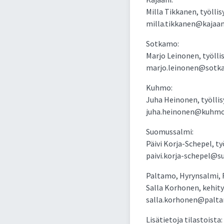
Milla Tikkanen, työlli
milla.tikkanen@kajaani
Sotkamo:
Marjo Leinonen, työlli
marjo.leinonen@sotkam
Kuhmo:
Juha Heinonen, työllis
juha.heinonen@kuhmo.f
Suomussalmi:
Päivi Korja-Schepel, ty
paivi.korja-schepel@su
Paltamo, Hyrynsalmi, Ri
Salla Korhonen, kehity
salla.korhonen@paltam
Lisätietoja tilastoista: