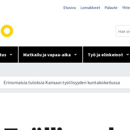
Etusivu
Lomakkeet
Palaute
Yhte
tus
Matkailu ja vapaa-aika
Työ ja elinkeinot
uun työllisyyden kuntakoke
Erinomaisia tuloksia Kainuun työllisyyden kuntakokeilussa