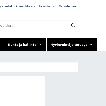
ystiedot
Ajankohtaista
Tapahtumat
Varautuminen
Kunta ja hallinto
Hyvinvointi ja terveys
ilussa