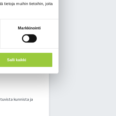
le työllisyyspalvelujen
ietoja muihin tietoihin, joita
keskuksen kanssa.
lussa.
Markkinointi
yisen sujuvaa.
een elinvoimaan
sentti oli 10 % ja
Salli kaikki
tuvista kunnista ja