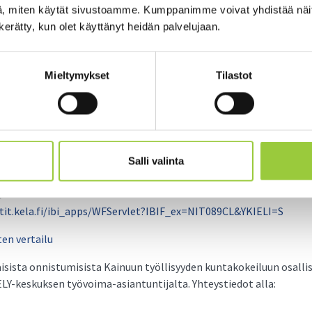
sisista kuuluvat erityisesti motivoituneelle, osaavalle ja joustaval
, miten käytät sivustoamme. Kumppanimme voivat yhdistää näitä t
n kerätty, kun olet käyttänyt heidän palvelujaan.
taa on tehty tiiviissä yhteistyössä Kainuun TE-toimiston ja ELY-
a tehdään kunnittain ja yhteisesti Kainuun työllisyyden kuntakokei
Mieltymykset
Tilastot
tatoimijoiden välinen yhteistyö työllisyyspalveluissa on ollut erit
inuussa laskenut jo pidemmän aikaa. Työttömyyttä enemmän alu
uttavan työvoimapulan. Kainuussa joulukuussa 2022 työttömyyspro
,8 %.
Salli valinta
o
rtit.kela.fi/ibi_apps/WFServlet?IBIF_ex=NIT089CL&YKIELI=S
en vertailu
isista onnistumisista Kainuun työllisyyden kuntakokeiluun osallis
 ELY-keskuksen työvoima-asiantuntijalta. Yhteystiedot alla: