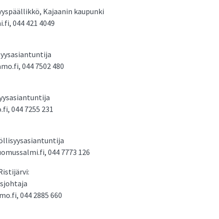
syyspäällikkö, Kajaanin kaupunki
.fi, 044 421 4049
syysasiantuntija
o.fi, 044 7502 480
yysasiantuntija
i, 044 7255 231
öllisyysasiantuntija
omussalmi.fi, 044 7773 126
stijärvi:
sjohtaja
o.fi, 044 2885 660