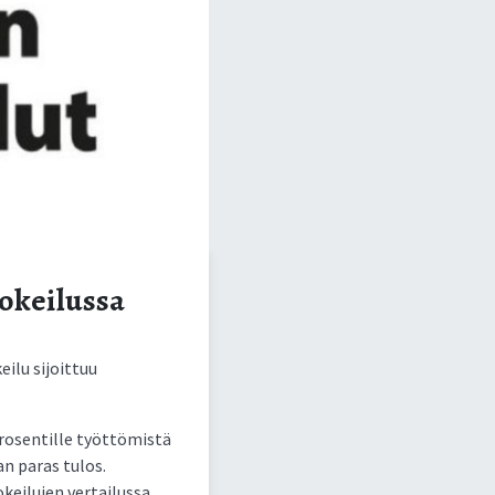
okeilussa
ilu sijoittuu
rosentille työttömistä
n paras tulos.
keilujen vertailussa.