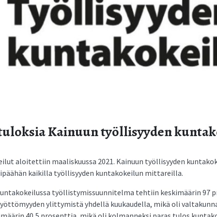
tuloksia Kainuun työllisyyden kuntak
ilut aloitettiin maaliskuussa 2021. Kainuun työllisyyden kuntakoke
ipäähän kaikilla työllisyyden kuntakokeilun mittareilla.
untakokeilussa työllistymissuunnitelma tehtiin keskimäärin 97 p
yöttömyyden ylittymistä yhdellä kuukaudella, mikä oli valtakunna
kimäärin 40,5 prosenttia, mikä oli kolmanneksi paras tulos kuntako