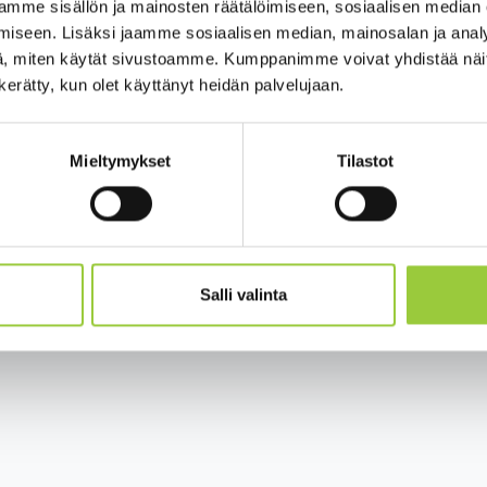
mme sisällön ja mainosten räätälöimiseen, sosiaalisen median
Työ ja elinkeinot
Tietosuoja
iseen. Lisäksi jaamme sosiaalisen median, mainosalan ja analy
, miten käytät sivustoamme. Kumppanimme voivat yhdistää näitä t
Kunta ja hallinto
Saavutettavuuss
n kerätty, kun olet käyttänyt heidän palvelujaan.
Hyvinvointi ja terveys
Sivukartta
Mieltymykset
Tilastot
Salli valinta