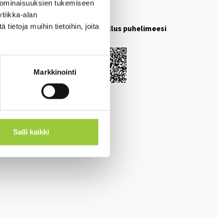
 ominaisuuksien tukemiseen
Paltamon kunta
tiikka-alan
ietoja muihin tietoihin, joita
Lataa Paltamo sovellus puhelimeesi
eloste
Android
iOS
Markkinointi
Salli kaikki