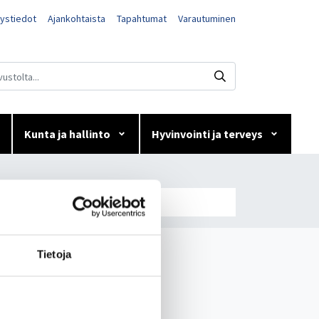
ystiedot
Ajankohtaista
Tapahtumat
Varautuminen
Kunta ja hallinto
Hyvinvointi ja terveys
Tietoja
Paltamon kunta
Visit Paltamo