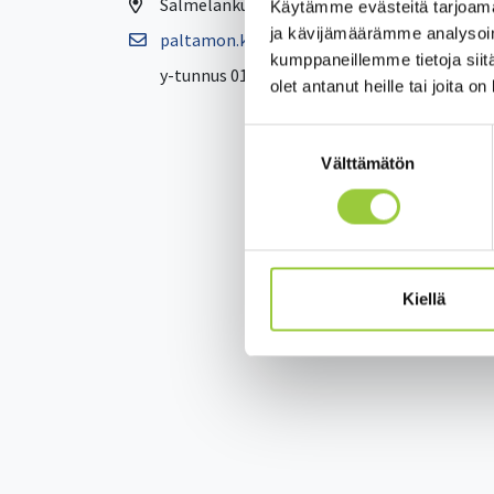
Salmelankuja 1, 88300 Paltamo
Käytämme evästeitä tarjoama
ja kävijämäärämme analysoim
paltamon.kunta(at)paltamo.fi
kumppaneillemme tietoja siitä
y-tunnus 0188808-0
olet antanut heille tai joita o
Suostumuksen
Välttämätön
valinta
Kiellä