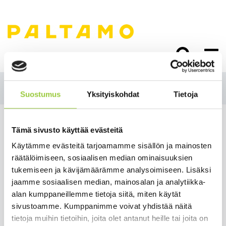
Siirry
sisältöön.
Suostumus
Yksityiskohdat
Tietoja
Paltamon kunnan
uutiskirje yrityksille
Tämä sivusto käyttää evästeitä
Käytämme evästeitä tarjoamamme sisällön ja mainosten
4/2025
räätälöimiseen, sosiaalisen median ominaisuuksien
Salmelankuja 1, 88300 Paltamo
tukemiseen ja kävijämäärämme analysoimiseen. Lisäksi
paltamon.kunta(at)paltamo.fi
jaamme sosiaalisen median, mainosalan ja analytiikka-
y-tunnus 0188808-0
alan kumppaneillemme tietoja siitä, miten käytät
sivustoamme. Kumppanimme voivat yhdistää näitä
Asuminen ja ympäristö
tietoja muihin tietoihin, joita olet antanut heille tai joita on