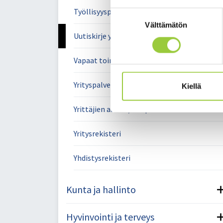
Työllisyyspalvelut
Suostumuksen
Välttämätön
valinta
Uutiskirje yrityksille
Vapaat toimitilat ja kiinteistöt
Yrityspalvelut ja yritysten yhteystiedot
Kiellä
Yrittäjien aamu-/ iltapäiväkahvit
Yritysrekisteri
Yhdistysrekisteri
Kunta ja hallinto
Hyvinvointi ja terveys