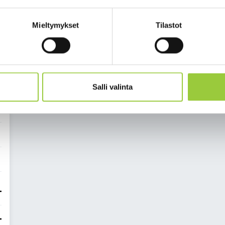
1
2
Seuraava
Mieltymykset
Tilastot
Salli valinta