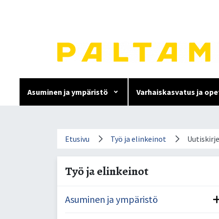
Siirry
sisältöön.
Asuminen ja ympäristö
Varhaiskasvatus ja ope
Uutiskirje yrityksille
Etusivu
Työ ja elinkeinot
Uutiskirje
Työ ja elinkeinot
Asuminen ja ympäristö