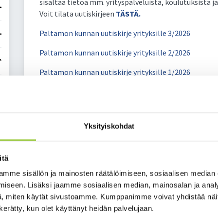
sisältää tietoa mm. yrityspalveluista, koulutuksista 
Voit tilata uutiskirjeen
TÄSTÄ.
Paltamon kunnan uutiskirje yrityksille 3/2026
Paltamon kunnan uutiskirje yrityksille 2/2026
Paltamon kunnan uutiskirje yrityksille 1/2026
Paltamon kunnan uutiskirje yrityksille 6/2025
Paltamon kunnan uutiskirje yrityksille 5/2025
Yksityiskohdat
Paltamon kunnan uutiskirje yrityksille 4/2025
Paltamon kunnan uutiskirje yrityksille 3/2025
itä
Paltamon kunnan uutiskirje yrityksille 2/2025
mme sisällön ja mainosten räätälöimiseen, sosiaalisen median
iseen. Lisäksi jaamme sosiaalisen median, mainosalan ja analy
Paltamon kunnan uutiskirje yrityksille 1/2025
, miten käytät sivustoamme. Kumppanimme voivat yhdistää näitä t
Paltamon kunnan uutiskirje yrityksille 6/2024
n kerätty, kun olet käyttänyt heidän palvelujaan.