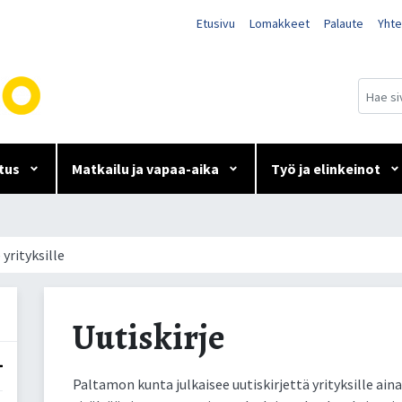
Etusivu
Lomakkeet
Palaute
Yhte
tus
Matkailu ja vapaa-aika
Työ ja elinkeinot
 yrityksille
Uutiskirje
Paltamon kunta julkaisee uutiskirjettä yrityksille ain