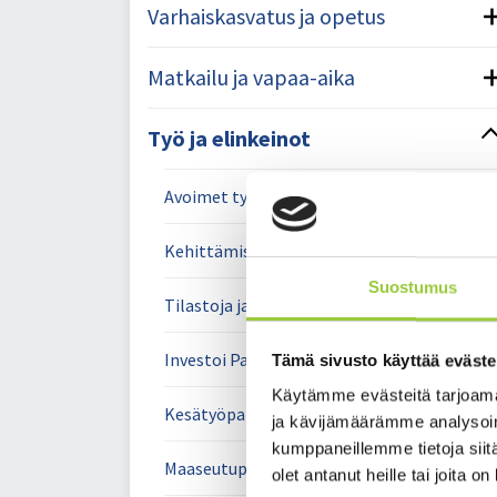
Varhaiskasvatus ja opetus
Matkailu ja vapaa-aika
Työ ja elinkeinot
Avoimet työpaikat
Kehittämishankkeet
Suostumus
Tilastoja ja tilannekuvaa Kainuusta
Investoi Paltamoon
Tämä sivusto käyttää eväste
Käytämme evästeitä tarjoama
Kesätyöpaikat
ja kävijämäärämme analysoim
kumppaneillemme tietoja siitä
Maaseutupalvelut
olet antanut heille tai joita o