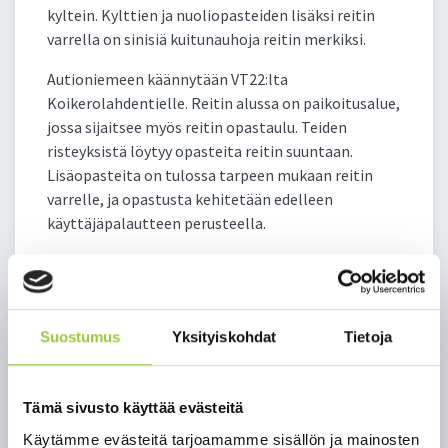
kyltein. Kylttien ja nuoliopasteiden lisäksi reitin
varrella on sinisiä kuitunauhoja reitin merkiksi.
Autioniemeen käännytään VT22:lta
Koikerolahdentielle. Reitin alussa on paikoitusalue,
jossa sijaitsee myös reitin opastaulu. Teiden
risteyksistä löytyy opasteita reitin suuntaan.
Lisäopasteita on tulossa tarpeen mukaan reitin
varrelle, ja opastusta kehitetään edelleen
käyttäjäpalautteen perusteella.
Reitti on sekä kesä- että talvikäytössä.
Talvikaudella reittiä kunnossapidetään
lumitilanteen mukaan arkisin. Reitin läheisyydessä
sijaitsee myös Paltamon
Suostumus
Yksityiskohdat
Tietoja
Moottorikerho/Urheiluautoilijat ry:n laavu, jota voi
käyttää omatoimiperiaatteella esim.
makkaranpaistoon eli jokainen tuo omat pilkkeet
Tämä sivusto käyttää evästeitä
tullessaan ja vie roskat mennessään. Laavun paikka
Käytämme evästeitä tarjoamamme sisällön ja mainosten