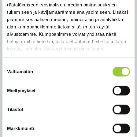
on merkitty opastauluun.
räätälöimiseen, sosiaalisen median ominaisuuksien
tukemiseen ja kävijämäärämme analysoimiseen. Lisäksi
Reitin lähtöpiste
jaamme sosiaalisen median, mainosalan ja analytiikka-
kartalla:
https://goo.gl/maps/GBgaE3cJcWv2UHeX8
alan kumppaneillemme tietoja siitä, miten käytät
Siirtymäreitti Autioniemestä kirkonkylän
sivustoamme. Kumppanimme voivat yhdistää näitä
pururadalle
kartalla
.
tietoja muihin tietoihin, joita olet antanut heille tai joita on
kerätty, kun olet käyttänyt heidän palvelujaan.
Reittikuvaus
outdooractive sivustolla
.
Reittikuvaus
pdf
Suostumuksen
Välttämätön
Paltamon pyöräilyreittiesite
pdf
valinta
Mieltymykset
Tilastot
Markkinointi