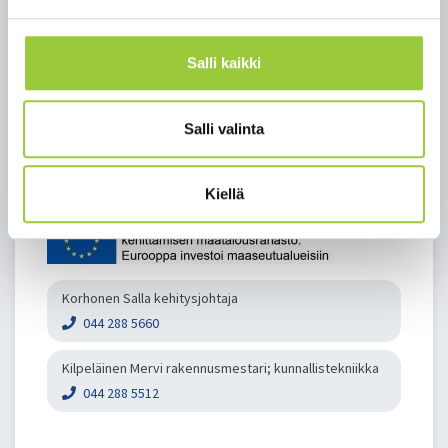
Salli kaikki
Salli valinta
Kiellä
Korhonen Salla kehitysjohtaja
044 288 5660
Kilpeläinen Mervi rakennusmestari; kunnallistekniikka
044 288 5512