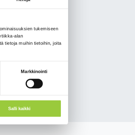
ri), aiheesta alustaa
 ominaisuuksien tukemiseen
tiikka-alan
ietoja muihin tietoihin, joita
amo.fi) tai Paltamon
Markkinointi
Salli kaikki