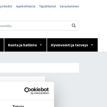
ystiedot
Ajankohtaista
Tapahtumat
Varautuminen
Kunta ja hallinto
Hyvinvointi ja terveys
AMS:in välityksellä.
Tietoja