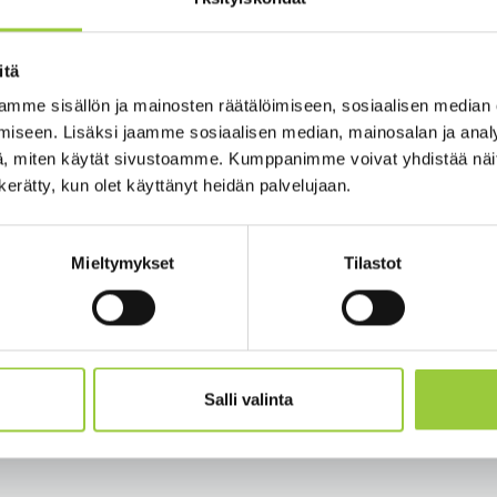
itä
ustannustuen toinen hakukierros, haku 21.12.2020-26.2.2021 (Valtiokontto
llikkö Pauli Piilma I4B-hankkeesta.
mme sisällön ja mainosten räätälöimiseen, sosiaalisen median
ltamoon -hankkeen esittely
iseen. Lisäksi jaamme sosiaalisen median, mainosalan ja analy
n käyttöönotto
, miten käytät sivustoamme. Kumppanimme voivat yhdistää näitä t
n kerätty, kun olet käyttänyt heidän palvelujaan.
aan aamukahvien aiheista vuodelle 2021
htaiset asiat
köpostitse kehitysjohtaja Salla Korhoselta (salla.korhonen@palt
Mieltymykset
Tilastot
ja Reijo Moilaselta (yrittajaposti@gmail.com)
Salli valinta