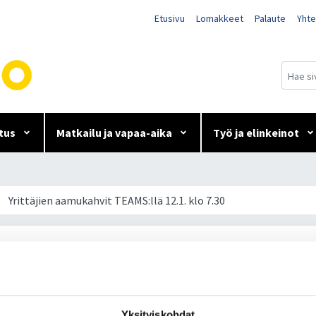
Etusivu
Lomakkeet
Palaute
Yhte
tus
Matkailu ja vapaa-aika
Työ ja elinkeinot
S:llä 12.1. klo 7.30
Yrittäjien aamukahvit TEAMS:llä 12.1. klo 7.30
mukahvit TEAMS:llä 12.1. klo 7.30
ittäjien vuoden ensimmäiset aamukahvit pidetään tammikuussa TE
Yksityiskohdat