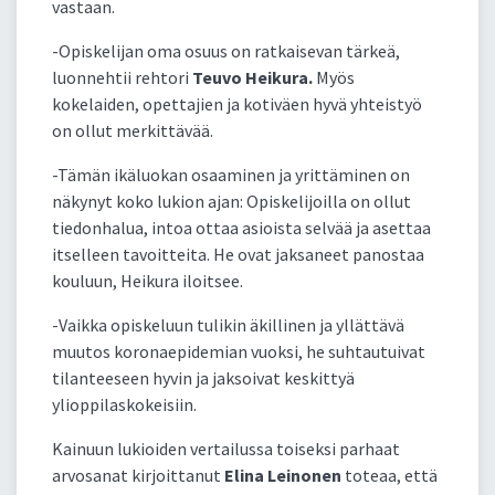
vastaan.
-Opiskelijan oma osuus on ratkaisevan tärkeä,
luonnehtii rehtori
Teuvo Heikura.
Myös
kokelaiden, opettajien ja kotiväen hyvä yhteistyö
on ollut merkittävää.
-Tämän ikäluokan osaaminen ja yrittäminen on
näkynyt koko lukion ajan: Opiskelijoilla on ollut
tiedonhalua, intoa ottaa asioista selvää ja asettaa
itselleen tavoitteita. He ovat jaksaneet panostaa
kouluun, Heikura iloitsee.
-Vaikka opiskeluun tulikin äkillinen ja yllättävä
muutos koronaepidemian vuoksi, he suhtautuivat
tilanteeseen hyvin ja jaksoivat keskittyä
ylioppilaskokeisiin.
Kainuun lukioiden vertailussa toiseksi parhaat
arvosanat kirjoittanut
Elina Leinonen
toteaa, että