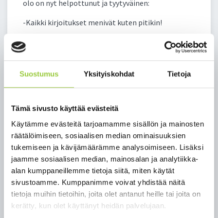
olo on nyt helpottunut ja tyytyväinen:
-Kaikki kirjoitukset menivät kuten pitikin!
-Lukiossamme ilmapiiri on kannustava, opettajat
päteviä ja aina apua saatavissa. Ne ovat pienen
lukion etuja.
Suostumus
Yksityiskohdat
Tietoja
Samaa sanoo Heikura:
-Pienessä lukiossa opiskelijat opitaan tuntemaan
Tämä sivusto käyttää evästeitä
hyvin jo perusopetuksen aikana, pystytään
Käytämme evästeitä tarjoamamme sisällön ja mainosten
räätälöimään omia tukitoimia ja pitämään kaikki
räätälöimiseen, sosiaalisen median ominaisuuksien
hyvin mukana.
tukemiseen ja kävijämäärämme analysoimiseen. Lisäksi
Myös rauhallisuutta, toisiin tutustumisen
jaamme sosiaalisen median, mainosalan ja analytiikka-
helppoutta ja lyhyitä koulumatkoja Leinonen pitää
alan kumppaneillemme tietoja siitä, miten käytät
kotilukiossaan erityisenä.
sivustoamme. Kumppanimme voivat yhdistää näitä
tietoja muihin tietoihin, joita olet antanut heille tai joita on
Lukion uusi opetussuunnitelma painottaa
kerätty, kun olet käyttänyt heidän palvelujaan.
opiskelijan hyvinvointia. Tämä toimii lukiomme