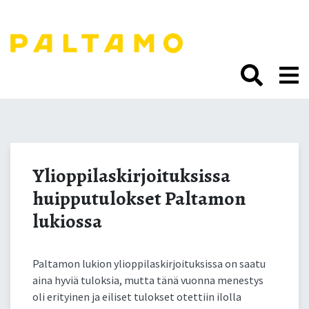
Siirry
sisältöön.
Ylioppilaskirjoituksissa
huipputulokset Paltamon
Ylioppilaskirjoituksissa
huipputulokset Paltamon
lukiossa
lukiossa
Paltamon lukion ylioppilaskirjoituksissa on saatu
aina hyviä tuloksia, mutta tänä vuonna menestys
oli erityinen ja eiliset tulokset otettiin ilolla