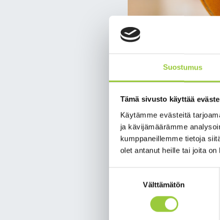
Suostumus
Tämä sivusto käyttää eväste
Käytämme evästeitä tarjoama
ja kävijämäärämme analysoim
kumppaneillemme tietoja siitä
Yleisavustu
olet antanut heille tai joita o
Suostumuksen
Kevään 2026 yleisavust
Välttämätön
valinta
Vuoden 2026 kevään ylei
aikana toteutetun toim
yleisavustuksista päät