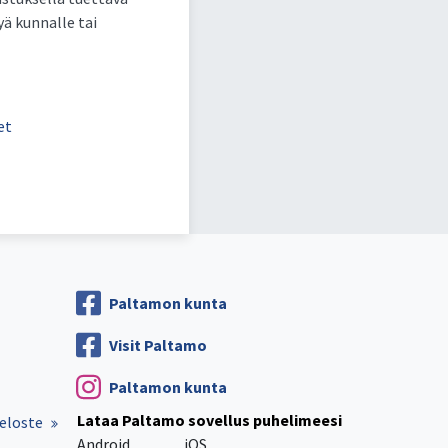
ä kunnalle tai
et
Paltamon kunta
Visit Paltamo
Paltamon kunta
Lataa Paltamo sovellus puhelimeesi
eloste
Android
iOS