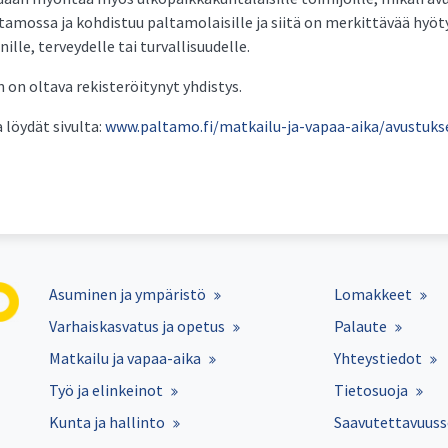
amossa ja kohdistuu paltamolaisille ja siitä on merkittävää hyöty
ille, terveydelle tai turvallisuudelle.
 on oltava rekisteröitynyt yhdistys.
 löydät sivulta:
www.paltamo.fi/matkailu-ja-vapaa-aika/avustuks
Asuminen ja ympäristö
Lomakkeet
Varhaiskasvatus ja opetus
Palaute
Matkailu ja vapaa-aika
Yhteystiedot
Työ ja elinkeinot
Tietosuoja
Kunta ja hallinto
Saavutettavuuss