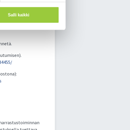
na (prosentit)
Salli kaikki
ta voidaan myönnetty
nnetä.
autumisen).
34455/
dostona):
s
n harrastustoiminnan
ustuksella tuettava