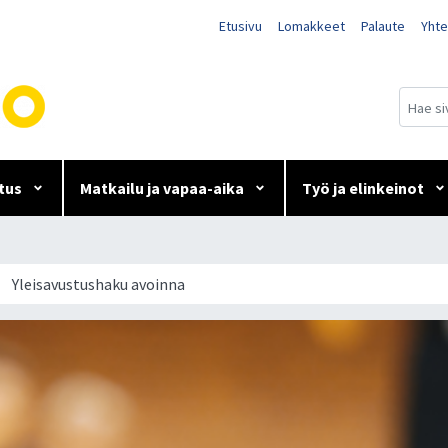
Etusivu
Lomakkeet
Palaute
Yhte
tus
Matkailu ja vapaa-aika
Työ ja elinkeinot
Yleisavustushaku avoinna