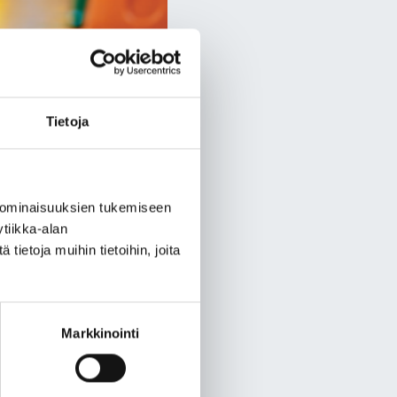
Tietoja
 ominaisuuksien tukemiseen
tiikka-alan
ietoja muihin tietoihin, joita
Markkinointi
aan 1.1–30.6.2026
 maksettavista
. Mikäli hakemusten