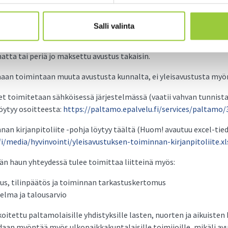
alousarvioon varatun määrärahan, jaetaan avustukset suhteutettu
ävissä olevien summien perusteella.
Salli valinta
inoastaan yhdistyksen tilille. Virheellisten tietojen antamises
tta tai periä jo maksettu avustus takaisin.
maan toimintaan muuta avustusta kunnalta, ei yleisavustusta myö
t toimitetaan sähköisessä järjestelmässä (vaatii vahvan tunnist
öytyy osoitteesta:
https://paltamo.epalvelu.fi/services/paltamo/
nan kirjanpitoliite -pohja löytyy täältä (Huom! avautuu excel-tie
/media/hyvinvointi/yleisavustuksen-toiminnan-kirjanpitoliite.xl
n haun yhteydessä tulee toimittaa liitteinä myös:
s, tilinpäätös ja toiminnan tarkastuskertomus
lma ja talousarvio
koitettu paltamolaisille yhdistyksille lasten, nuorten ja aikuiste
daan myöntää myös ulkopaikkakuntalaisille toimijoille, mikäli av