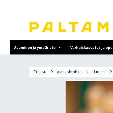
Siirry
sisältöön.
Asuminen ja ympäristö
Varhaiskasvatus ja ope
Yleisavustushaku avoinna
Etusivu
Ajankohtaista
Uutiset