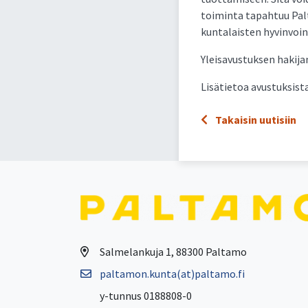
toiminta tapahtuu Palt
kuntalaisten hyvinvoinn
Yleisavustuksen hakijan
Lisätietoa avustuksista
Takaisin uutisiin
Salmelankuja 1, 88300 Paltamo
paltamon.kunta(at)paltamo.fi
y-tunnus 0188808-0