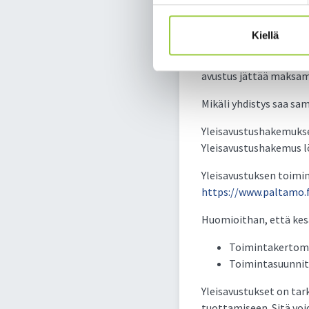
yhteissumma ylittää t
haettujen ja hyväksytt
Kiellä
Avustukset maksetaan a
avustus jättää maksama
Mikäli yhdistys saa sa
Yleisavustushakemukse
Yleisavustushakemus l
Yleisavustuksen toimin
https://www.paltamo.fi
Huomioithan, että kesä
Toimintakertomu
Toimintasuunnite
Yleisavustukset on tar
tuottamiseen. Sitä voi