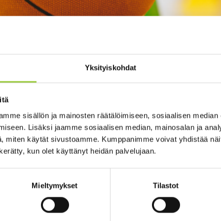
Yksityiskohdat
itä
mme sisällön ja mainosten räätälöimiseen, sosiaalisen median
iseen. Lisäksi jaamme sosiaalisen median, mainosalan ja analy
, miten käytät sivustoamme. Kumppanimme voivat yhdistää näitä t
shaku avoinna
n kerätty, kun olet käyttänyt heidän palvelujaan.
ushaku ajoittuu heinä-elokuulle 2026.
Mieltymykset
Tilastot
savustusten haku alkaa 1.7.2026 ja päättyy 17.8.2026, jolloin haet
innan avustukset. Harjoitus- ja toimintakirjanpidon perusteella
tää hallintojohtaja talousarvioon varatun määrärahan puitteissa