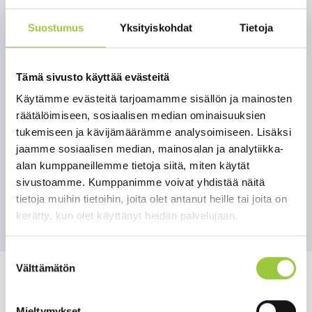
Suostumus
Yksityiskohdat
Tietoja
Wanhojen tanssit 7.2. klo 19
Tämä sivusto käyttää evästeitä
Käytämme evästeitä tarjoamamme sisällön ja mainosten
räätälöimiseen, sosiaalisen median ominaisuuksien
On taas wanhojen tanssien aika. Yleisö on
tukemiseen ja kävijämäärämme analysoimiseen. Lisäksi
tervetullut seuraamaan tansseja perjantaina 7.2.
jaamme sosiaalisen median, mainosalan ja analytiikka-
klo 19.00-20.00 Korpitien koululle (Korpisali,
alan kumppaneillemme tietoja siitä, miten käytät
Lampitie 2). Tilaisuus on kaikille avoin.
sivustoamme. Kumppanimme voivat yhdistää näitä
tietoja muihin tietoihin, joita olet antanut heille tai joita on
Takaisin uutisiin
kerätty, kun olet käyttänyt heidän palvelujaan.
Suostumuksen
Välttämätön
valinta
Mieltymykset