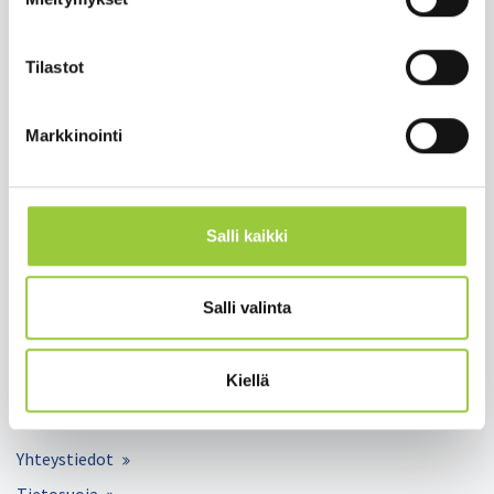
Salmelankuja 1, 88300 Paltamo
paltamon.kunta(at)paltamo.fi
Tilastot
y-tunnus 0188808-0
Markkinointi
Asuminen ja ympäristö
Varhaiskasvatus ja opetus
Matkailu ja vapaa-aika
Salli kaikki
Työ ja elinkeinot
Kunta ja hallinto
Salli valinta
Hyvinvointi ja terveys
Kiellä
Lomakkeet
Palaute
Yhteystiedot