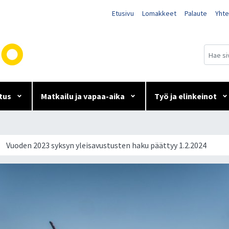
Etusivu
Lomakkeet
Palaute
Yhte
tus
Matkailu ja vapaa-aika
Työ ja elinkeinot
vustusten haku päättyy 1.2
Vuoden 2023 syksyn yleisavustusten haku päättyy 1.2.2024