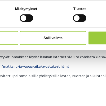
Mieltymykset
Tilastot
syksyn yleisavustusten haku päättyy 
isavustusten haku päättyy 1.2.2024
Salli valinta
.7.-31.12.2023 aikana toteutetun toiminnan avustukset.
erusteella maksettavista yleisavustuksista päättää sivistysjohtaja
iittyvät lomakkeet löydät kunnan internet sivuilta kohdasta Yleisa
i/matkailu-ja-vapaa-aika/avustukset.html
koitettu paltamolaisille yhdistyksille lasten, nuorten ja aikuiste