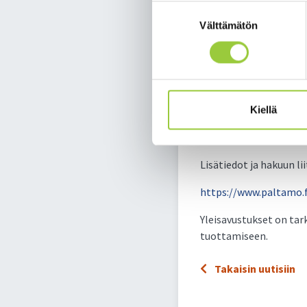
Suostumuksen
Välttämätön
valinta
Vuoden 2023 
Vuoden 2023 syksyn yle
Kiellä
Tammikuussa haetaan 1
Harjoituskirjanpidon p
Lisätiedot ja hakuun l
https://www.paltamo.f
Yleisavustukset on tar
tuottamiseen.
Takaisin uutisiin