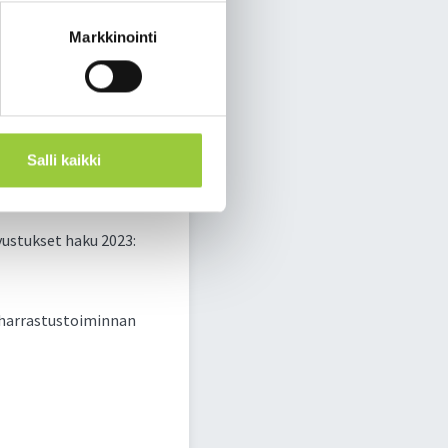
Markkinointi
1.2.2024
Salli kaikki
.
vustukset haku 2023:
n harrastustoiminnan