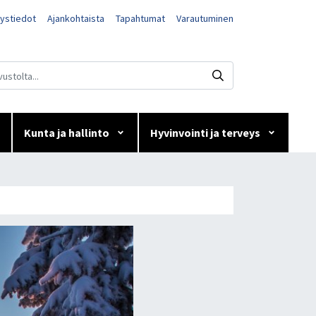
ystiedot
Ajankohtaista
Tapahtumat
Varautuminen
Kunta ja hallinto
Hyvinvointi ja terveys
.2024