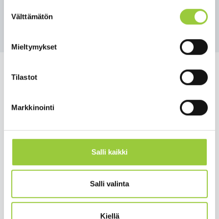
Suostumuksen
Välttämätön
valinta
Takaisin uutisiin
Mieltymykset
Tilastot
Salmelankuja 1, 88300 Paltamo
Markkinointi
paltamon.kunta(at)paltamo.fi
y-tunnus 0188808-0
Salli kaikki
Asuminen ja ympäristö
Varhaiskasvatus ja opetus
Salli valinta
Matkailu ja vapaa-aika
Työ ja elinkeinot
Kiellä