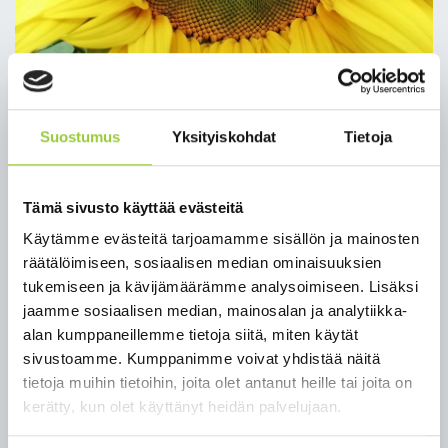
Vuoden 2021 syksyn
Suostumus
Yksityiskohdat
Tietoja
yleisavustusten haku päättyy
24.1.2022
Tämä sivusto käyttää evästeitä
Käytämme evästeitä tarjoamamme sisällön ja mainosten
Tammikuussa haetaan 1.7. - 31.12.2021 aikana
räätälöimiseen, sosiaalisen median ominaisuuksien
toteutetun toiminnan avustukset. Yleisavustusten
tukemiseen ja kävijämäärämme analysoimiseen. Lisäksi
halu päättyy 24.1.2022. Harjoituskirjanpidon
jaamme sosiaalisen median, mainosalan ja analytiikka-
perusteella maksettavista yleisavustuksista
alan kumppaneillemme tietoja siitä, miten käytät
päättää sivistysjohtaja.
sivustoamme. Kumppanimme voivat yhdistää näitä
Lisätiedot ja hakuun liittyvät lomakkeet
tietoja muihin tietoihin, joita olet antanut heille tai joita on
löydät
täältä.
kerätty, kun olet käyttänyt heidän palvelujaan.