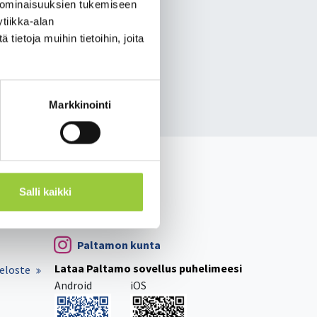
 ominaisuuksien tukemiseen
tiikka-alan
ietoja muihin tietoihin, joita
Markkinointi
Paltamon kunta
Salli kaikki
Visit Paltamo
Paltamon kunta
Lataa Paltamo sovellus puhelimeesi
eloste
Android
iOS