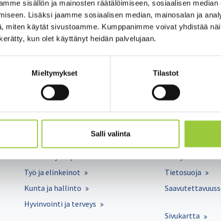
s voi poiketa ilmoitetusta.
mme sisällön ja mainosten räätälöimiseen, sosiaalisen median
iseen. Lisäksi jaamme sosiaalisen median, mainosalan ja analy
ä.
, miten käytät sivustoamme. Kumppanimme voivat yhdistää näitä t
n kerätty, kun olet käyttänyt heidän palvelujaan.
5510
Mieltymykset
Tilastot
Asuminen ja ympäristö
Lomakkeet
Salli valinta
Varhaiskasvatus ja opetus
Palaute
Matkailu ja vapaa-aika
Yhteystiedot
Työ ja elinkeinot
Tietosuoja
Kunta ja hallinto
Saavutettavuuss
Hyvinvointi ja terveys
Sivukartta