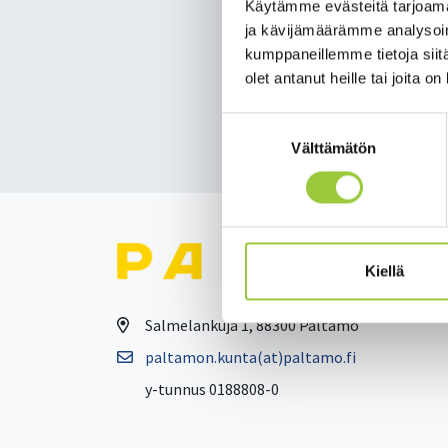
Katkon pituus ja laajuu
Käytämme evästeitä tarjoama
ja kävijämäärämme analysoim
Pahoittelemme häiriöt
kumppaneillemme tietoja siitä
olet antanut heille tai joita o
Lisätietoja p. 044 288 
Suostumuksen
Takaisin uutisiin
Välttämätön
valinta
Kiellä
Salmelankuja 1, 88300 Paltamo
paltamon.kunta(at)paltamo.fi
y-tunnus 0188808-0