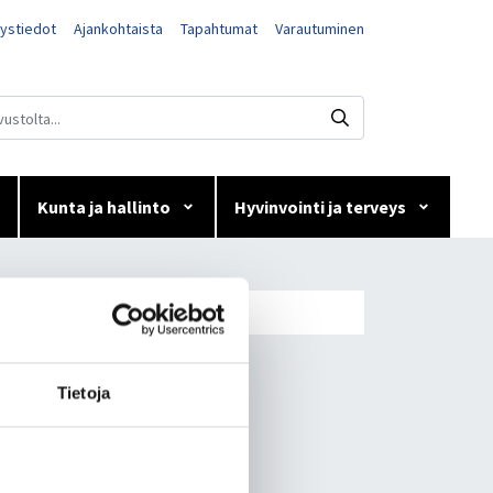
ystiedot
Ajankohtaista
Tapahtumat
Varautuminen
Kunta ja hallinto
Hyvinvointi ja terveys
 9 - 18
Tietoja
 klo 9 - 18
 korjaustöiden takia.