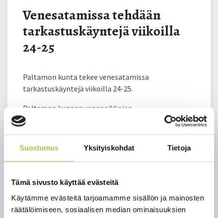
Venesatamissa tehdään
tarkastuskäyntejä viikoilla
24-25
Paltamon kunta tekee venesatamissa
tarkastuskäyntejä viikoilla 24-25.
Paltamon kunnan venepaikkojen
vuokraussääntöjen mukaan venepaikat vuokrataan
yhdeksi veneilykaudeksi kerrallaan ja viime kauden
venepaikat eivät enää ole voimassa tällä kaudella.
Suostumus
Yksityiskohdat
Tietoja
Venepaikat ovat jatkuvassa haussa joten, jos et ole
vielä hakenut venepaikkaa, voit hakea sitä edelleen
sähköisesti
täältä.
Linkki sähköiseen
Tämä sivusto käyttää evästeitä
hakulomakkeeseen löytyy
Käytämme evästeitä tarjoamamme sisällön ja mainosten
myös:
www.paltamo.fi/matkailu-ja-vapaa-
räätälöimiseen, sosiaalisen median ominaisuuksien
aika/liikunta-ja-ulkoilu
-> veneily ja uistelu