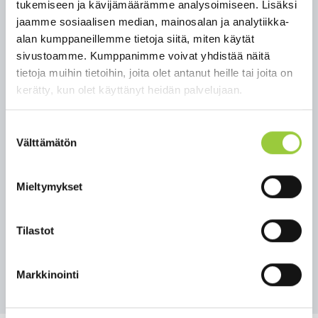
tukemiseen ja kävijämäärämme analysoimiseen. Lisäksi
Luvattomalla paikalla sijaitsevaan veneeseen,
jaamme sosiaalisen median, mainosalan ja analytiikka-
ranturiin ym. varusteisiin kiinnitetään siirto
alan kumppaneillemme tietoja siitä, miten käytät
kehotus. Mikäli veneen haltija ei kehotuksesta
sivustoamme. Kumppanimme voivat yhdistää näitä
huolimatta poista venettä luvattomalta paikalta
tietoja muihin tietoihin, joita olet antanut heille tai joita on
14 vuorokauden kuluessa, vene siirretään kunnan
kerätty, kun olet käyttänyt heidän palvelujaan.
varastointialueelle veneen haltijan vastuulla ja
kustannuksella hinnaston mukaisesti. Veneitä
Suostumuksen
säilytetään kunnan varastossa vähintään 6 kk. Vene
Välttämätön
valinta
luovutetaan veneen omistajalle vain maksetun
laskun kuittia vastaan (siirtokustannukset). Kunta
Mieltymykset
ei vastaa varastointialueelle siirretyille veneille
sattuneista vahingoista.
Tilastot
Lisätietoja (virka-aikana) p. 044 2885 512
Takaisin uutisiin
Markkinointi