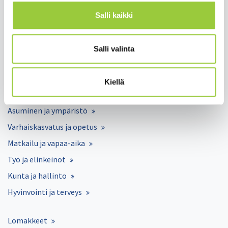
Salli kaikki
Salli valinta
Salmelankuja 1, 88300 Paltamo
paltamon.kunta(at)paltamo.fi
Kiellä
y-tunnus 0188808-0
Asuminen ja ympäristö
Varhaiskasvatus ja opetus
Matkailu ja vapaa-aika
Työ ja elinkeinot
Kunta ja hallinto
Hyvinvointi ja terveys
Lomakkeet