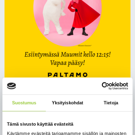
Varaa maksuton toripaikka
Suostumus
Yksityiskohdat
Tietoja
lasten kesätapahtumaan 4.7.!
Tämä sivusto käyttää evästeitä
Lauantaina 4.7. järjestetään Paltamon Eino Leinon
Käytämme evästeitä tarjoamamme sisällön ja mainosten
torilla ja puistossa Lasten kesätapahtuma, joka tuo