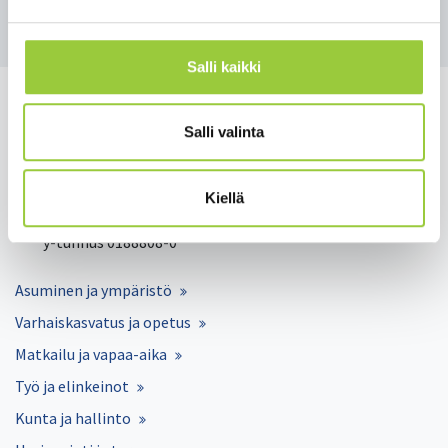
Takaisin uutisiin
Salli kaikki
Salli valinta
Salmelankuja 1, 88300 Paltamo
Kiellä
paltamon.kunta(at)paltamo.fi
y-tunnus 0188808-0
Asuminen ja ympäristö
Varhaiskasvatus ja opetus
Matkailu ja vapaa-aika
Työ ja elinkeinot
Kunta ja hallinto