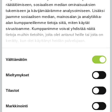
räätälöimiseen, sosiaalisen median ominaisuuksien
päivään musiikkia, taikuutta, toritoimintaa ja
tukemiseen ja kävijämäärämme analysoimiseen. Lisäksi
toiminnallisia pisteitä. Tapahtuma on avoin ja
jaamme sosiaalisen median, mainosalan ja analytiikka-
maksuton.
alan kumppaneillemme tietoja siitä, miten käytät
Aikataulu (muutokset mahdollisia):
sivustoamme. Kumppanimme voivat yhdistää näitä
tietoja muihin tietoihin, joita olet antanut heille tai joita on
klo 9 torimyynti alkaa
kerätty, kun olet käyttänyt heidän palvelujaan.
klo 11 lavaohjelma alkaa
klo 11:30 taikuri Tapio Salomaa
Suostumuksen
klo 12:15 Muumiesitys
Välttämätön
valinta
klo 14 tapahtuma päättyy
Voit nyt varata myynti- tai esittelypaikkasi
Mieltymykset
tapahtumaan! Paikka on maksuton. Paikan voit
varata täyttämällä lomakkeen osoitteessa
https://link.webropolsurveys.com/S/398DA0550282FDE3
Tilastot
tai ottamalla yhteyttä viestintäsuunnittelija Maria
Pöppöseen maria.popponen@paltamo.fi.
Markkinointi