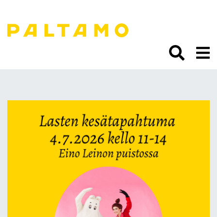
Siirry
sisältöön.
Varaa maksuton
toripaikka lasten
kesätapahtumaan 4.7.!