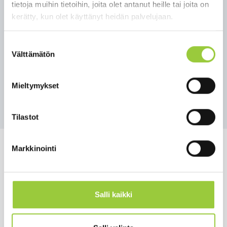
tietoja muihin tietoihin, joita olet antanut heille tai joita on
hakemiseen.
kerätty, kun olet käyttänyt heidän palvelujaan.
Tilaisuus on maksuton ja kaikille avoin.
Tapahtumaan ei tarvitse ilmoittautua. Ota askel
Suostumuksen
kohti työllistymistä työvoimakoulutuksella.
Välttämätön
valinta
Tervetuloa mukaan!
Mieltymykset
Takaisin uutisiin
Tilastot
Markkinointi
Salmelankuja 1, 88300 Paltamo
Salli kaikki
paltamon.kunta(at)paltamo.fi
y-tunnus 0188808-0