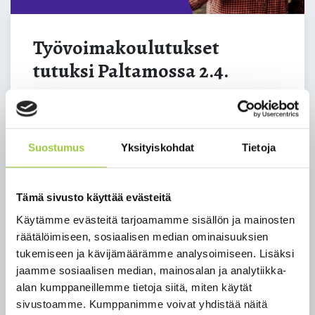
Työvoimakoulutukset
tutuksi Paltamossa 2.4.
Työvoimakoulutukset tutuksi Paltamossa -tilaisuus
järjestetään keskiviikkona 2.4.2025 klo 12-14
Paltamon kunnantalolla (Salmelankuja 1).
Suostumus
Yksityiskohdat
Tietoja
Hakuaika moniin työllisyysalueemme
työvoimakoulutuksiin on nyt menossa ja
Tämä sivusto käyttää evästeitä
koulutukset alkavat syksyllä 2025. Nyt on hyvä
Käytämme evästeitä tarjoamamme sisällön ja mainosten
tilaisuus saada lisätietoa! Paltamon kunnantalolla
räätälöimiseen, sosiaalisen median ominaisuuksien
järjestettävässä tilaisuudessa asiantuntijat
tukemiseen ja kävijämäärämme analysoimiseen. Lisäksi
kertovat työvoimakoulutuksista ja siitä millaista
jaamme sosiaalisen median, mainosalan ja analytiikka-
opiskelu tänä päivänä ammatillisessa
alan kumppaneillemme tietoja siitä, miten käytät
oppilaitoksessa on. Paikan päällä on mahdollisuus
sivustoamme. Kumppanimme voivat yhdistää näitä
kysellä, tutustua koulutuksiin ja saada neuvontaa