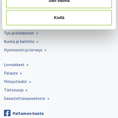
Salli valinta
Asuminen ja ympäristö
Varhaiskasvatus ja opetus
Kiellä
Matkailu ja vapaa-aika
Työ ja elinkeinot
Kunta ja hallinto
Hyvinvointi ja terveys
Lomakkeet
Palaute
Yhteystiedot
Tietosuoja
Saavutettavuusseloste
Paltamon kunta