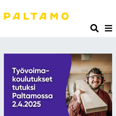
Siirry
sisältöön.
Työvoimakoulutukset
tutuksi Paltamossa 2.4.