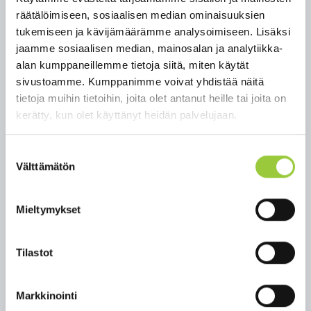
kuntakokeiluja koskevan lain 30.12.2020. Laki tulee
räätälöimiseen, sosiaalisen median ominaisuuksien
voimaan 1.3.2021 ja kokeilu kestää 1.3.2021–
tukemiseen ja kävijämäärämme analysoimiseen. Lisäksi
30.6.2023.
jaamme sosiaalisen median, mainosalan ja analytiikka-
TEM:n 30.12.2020 tiedote kuntakokeiluista löytyy
alan kumppaneillemme tietoja siitä, miten käytät
kokonaisuudessaan
täältä
.
sivustoamme. Kumppanimme voivat yhdistää näitä
tietoja muihin tietoihin, joita olet antanut heille tai joita on
Lisätietoja Kainuun työllisyyden kuntakokeilusta:
kerätty, kun olet käyttänyt heidän palvelujaan.
Milla Tikkanen, työllisyyspäällikkö,
Kainuun kuntakokeilun
Suostumuksen
koordinaattori, milla.tikkanen@kajaani.fi, 044 - 421
Välttämätön
valinta
4049. Kainuun työllisyyden kuntakokeilun
verkkosivut löydät
täältä
.
Mieltymykset
Lisätietoja Paltamon, Hyrynsalmen ja Ristijärven
kuntakokeilusta: Salla Korhonen, kehitysjohtaja,
Paltamon kunta, salla.korhonen@paltamo.fi, 044 -
Tilastot
2885 660. Paltamon työllisyyspalvelujen sivut
löydät
täältä
.
Markkinointi