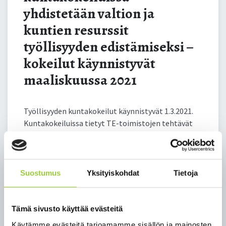
edistämiseksi – kokeilut
yhdistetään valtion ja
käynnistyvät
kuntien resurssit
maaliskuussa 2021
työllisyyden edistämiseksi –
kokeilut käynnistyvät
maaliskuussa 2021
Työllisyyden kuntakokeilut käynnistyvät 1.3.2021.
Kuntakokeiluissa tietyt TE-toimistojen tehtävät
siirtyvät kuntien vastuulle kokeilujen ajaksi.
Kokeiluissa tavoitellaan vahvempaa vaikuttavuutta
työllisyyden edistämisessä sovittamalla yhteen
valtion ja kuntien resursseja, osaamista ja palveluja.
Suostumus
Yksityiskohdat
Tietoja
Työllisyyskokeiluihin osallistuu 25
kuntakokeilualuetta ja 118 kuntaa tai kaupunkia.
Tämä sivusto käyttää evästeitä
Tasavallan presidentti vahvisti työllisyyden
Käytämme evästeitä tarjoamamme sisällön ja mainosten