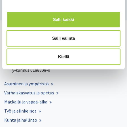
Takaisin uutisiin
Salli kaikki
Salli valinta
Salmelankuja 1, 88300 Paltamo
Kiellä
paltamon.kunta(at)paltamo.fi
y-tunnus 0188808-0
Asuminen ja ympäristö
Varhaiskasvatus ja opetus
Matkailu ja vapaa-aika
Työ ja elinkeinot
Kunta ja hallinto