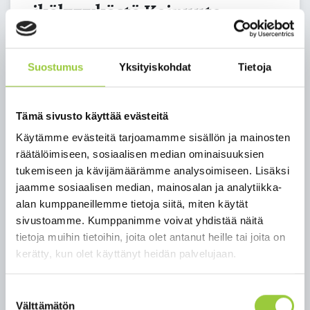
ikäkyvykästä Kainuuta
Paltamon työpajaan
Suostumus
Yksityiskohdat
Tietoja
Tule mukaan kehittämään ikäkyvykästä Kainuuta
Väes­tön ikään­tyes­sä hy­vin­voin­tia­lueen ja kun­tien
Tämä sivusto käyttää evästeitä
on yh­teis­työs­sä edis­tet­tä­vä ikäys­tä­väl­li­sen asu­mi­
sen ja asui­nym­pä­ris­tö­jen to­teu­tu­mis­ta, tuet­ta­va
Käytämme evästeitä tarjoamamme sisällön ja mainosten
ikään­ty­nei­den toi­min­ta­ky­vyn yl­lä­py­sy­mis­tä ja luo­
räätälöimiseen, sosiaalisen median ominaisuuksien
ta­va ak­tii­vi­ses­ti edel­ly­tyk­siä so­siaa­lis­ta ja kult­tuu­
tukemiseen ja kävijämäärämme analysoimiseen. Lisäksi
ris­ta hy­vin­voin­tia vah­vis­ta­val­le toi­min­nal­le. Yh­tei­
jaamme sosiaalisen median, mainosalan ja analytiikka-
se­nä ta­voit­tee­nam­me on tur­va­ta ikään­ty­neil­le hy­
alan kumppaneillemme tietoja siitä, miten käytät
vä yk­si­löl­li­nen ar­ki ja elä­mä. Täs­sä teh­tä­väs­sä on
sivustoamme. Kumppanimme voivat yhdistää näitä
myös tär­keää kiin­nit­tää huo­mio­ta omaeh­toi­seen
tietoja muihin tietoihin, joita olet antanut heille tai joita on
ikään­ty­mi­sen suun­nit­te­luun.
kerätty, kun olet käyttänyt heidän palvelujaan.
Olet läm­pi­mäs­ti ter­ve­tul­lut kes­kus­te­le­maan kans­
Suostumuksen
sam­me seu­raa­viin kun­nis­sa jär­jes­tet­tä­viin työ­pa­joi­
Välttämätön
valinta