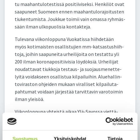
tu maa­han­tu­lo­tes­tis­sä po­si­tii­vi­sek­si. Hen­ki­löt ovat
saa­pu­neet Suo­meen en­nen maa­han­tu­lo­ra­joi­tus­ten
tiu­ken­tu­mis­ta. Jouk­kue toi­mii vain omas­sa ryh­mäs­
sään il­man ul­ko­puo­li­sia kon­tak­te­ja.
Tu­le­va­na vii­kon­lop­pu­na Vuo­ka­tis­sa hiih­de­tään
myös ko­ti­mais­ten osal­lis­tu­jien mm-kat­sas­tus­hiih­
to­ja, joi­hin saa­pu­nei­ta ur­hei­li­joi­ta on tes­tat­tu yli
200 il­man ko­ro­na­po­si­tii­vi­sia löy­dök­siä. Ur­hei­li­jat
nou­dat­ta­vat tiuk­ko­ja tes­taus- ja suo­jaus­me­net­te­
lyi­tä voi­dak­seen osal­lis­tua kil­pai­lui­hin. Alue­hal­lin­
to­vi­ras­ton oh­jei­den mu­kaan vi­ral­li­set kil­pai­lu­ta­
pah­tu­mat voi­daan jär­jes­tää tar­vit­ta­vin va­ro­toi­min
il­man ylei­söä.
Vii­kon­lop­pu­na yh­teis­tä ai­kaa Ylä-Sa­vos­sa viet­tä­
nees­sä seu­ruees­sa on to­det­tu usei­ta tar­tun­to­ja,
jois­ta kai­nuu­lai­sis­ta yh­del­lä kuh­mo­lai­sel­la ja kah­
del­la ka­jaa­ni­lai­sel­la hen­ki­löl­lä. Ta­pauk­seen liit­ty­viä
Suostumus
Yksityiskohdat
Tietoja