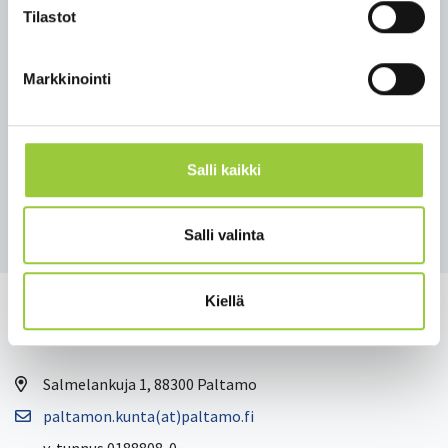
lik­kö (044 797 4668)
Tilastot
Veik­ko Ha­lo­nen, Vuo­kat­ti Spor­tin toi­mi­tus­joh­ta­ja
(0400 889 250)
Markkinointi
Kainuun soten 29.1.2021 tiedote luettavissa myös
täällä.
Salli kaikki
Takaisin uutisiin
Salli valinta
Kiellä
Salmelankuja 1, 88300 Paltamo
paltamon.kunta(at)paltamo.fi
y-tunnus 0188808-0