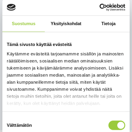
nis­sa to­de­tus­sa laa­jas­sa kun­tou­tus­ko­tiin liit­ty­väs­sä
tar­tun­ta­ket­jus­sa on ei­li­seen men­nes­sä ase­tet­tu li­
säk­si ka­ran­tee­niin yli 60 hen­ki­löä.
Suostumus
Yksityiskohdat
Tietoja
Tois­tai­sek­si ei ole tie­dos­sa mi­ten tar­tun­nat ovat
le­vin­neet poik­keuk­sel­li­sen voi­mak­kaas­ti se­kä hen­
ki­lös­töön et­tä asuk­kai­siin. Vi­rus­näyt­teet ovat tut­
Tämä sivusto käyttää evästeitä
kit­ta­vi­na Ter­vey­den ja hy­vin­voin­nin lai­tok­sel­la ja vi­
Käytämme evästeitä tarjoamamme sisällön ja mainosten
rus­tyy­pi­tyk­sen tu­lok­sia saa­ta­neen lop­pu­vii­kos­ta.
räätälöimiseen, sosiaalisen median ominaisuuksien
Pää­tök­set Kai­nuun ko­ro­na­ti­lan­tees­ta teh­dään kes­
tukemiseen ja kävijämäärämme analysoimiseen. Lisäksi
ki­viik­koaa­muun men­nes­sä.
jaamme sosiaalisen median, mainosalan ja analytiikka-
alan kumppaneillemme tietoja siitä, miten käytät
Lue Kainuun soten koko 12.1. tiedote
täältä.
sivustoamme. Kumppanimme voivat yhdistää näitä
tietoja muihin tietoihin, joita olet antanut heille tai joita on
kerätty, kun olet käyttänyt heidän palvelujaan.
Takaisin uutisiin
Suostumuksen
Välttämätön
valinta