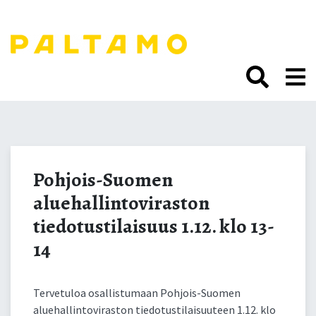
Siirry
sisältöön.
Pohjois-Suomen
aluehallintoviraston
Pohjois-Suomen
aluehallintoviraston
tiedotustilaisuus 1.12. klo
tiedotustilaisuus 1.12. klo 13-
13-14
14
Tervetuloa osallistumaan Pohjois-Suomen
aluehallintoviraston tiedotustilaisuuteen 1.12. klo