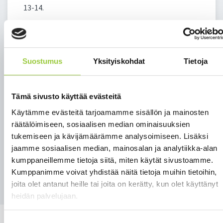
13-14.
Infossa kerrotaan koronaepidemiaan liittyvistä
yleisötilaisuuksia ja kokoontumisia koskevista
rajoituspäätöksistä. Tilaisuudessa käydään läpi
Suostumus
Yksityiskohdat
Tietoja
pandemiatilanne alueella ja kunnissa, alueelliset
suositukset ja määräykset, ja niiden toimeenpano
kunnissa. Pohjois-Pohjanmaan ja Kainuun
Tämä sivusto käyttää evästeitä
koronakoordinaatioryhmien puheenjohtajat
esittävät myös omat katsauksensa.
Käytämme evästeitä tarjoamamme sisällön ja mainosten
räätälöimiseen, sosiaalisen median ominaisuuksien
Linkki livelähetyksen seuraamiseen:
tukemiseen ja kävijämäärämme analysoimiseen. Lisäksi
jaamme sosiaalisen median, mainosalan ja analytiikka-alan
https://www.youtube.com/video/70BOaA5mT_A/livestrea
kumppaneillemme tietoja siitä, miten käytät sivustoamme.
Kumppanimme voivat yhdistää näitä tietoja muihin tietoihin,
Takaisin uutisiin
joita olet antanut heille tai joita on kerätty, kun olet käyttänyt
heidän palvelujaan.
Suostumuksen