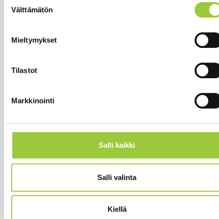
Välttämätön
valinta
Salmelankuja 1, 88300 Paltamo
Mieltymykset
paltamon.kunta(at)paltamo.fi
y-tunnus 0188808-0
Tilastot
Asuminen ja ympäristö
Markkinointi
Varhaiskasvatus ja opetus
Matkailu ja vapaa-aika
Työ ja elinkeinot
Salli kaikki
Kunta ja hallinto
Hyvinvointi ja terveys
Salli valinta
Lomakkeet
Kiellä
Palaute