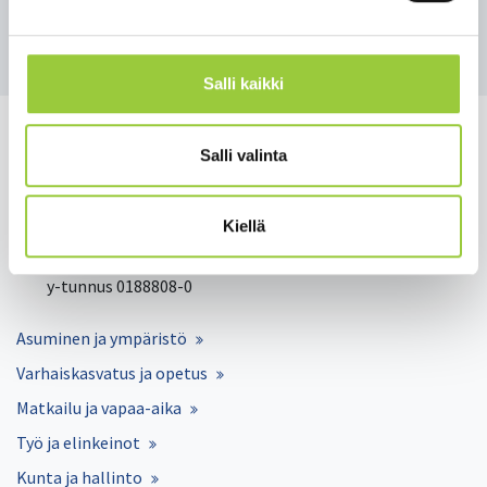
Takaisin uutisiin
Salli kaikki
Salli valinta
Salmelankuja 1, 88300 Paltamo
Kiellä
paltamon.kunta(at)paltamo.fi
y-tunnus 0188808-0
Asuminen ja ympäristö
Varhaiskasvatus ja opetus
Matkailu ja vapaa-aika
Työ ja elinkeinot
Kunta ja hallinto