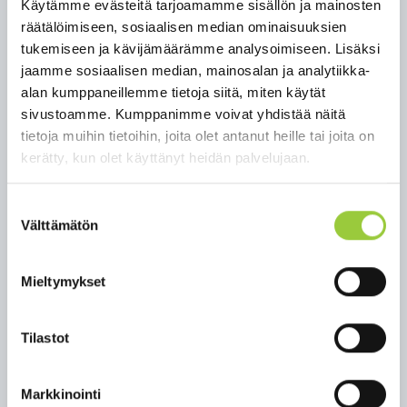
Käytämme evästeitä tarjoamamme sisällön ja mainosten
Siivoustalkoiden haravointijäte pyydetään
räätälöimiseen, sosiaalisen median ominaisuuksien
keräämään pusseihin ja säkkeihin, joiden tulee olla
tukemiseen ja kävijämäärämme analysoimiseen. Lisäksi
näkösällä kadun varressa ja käsin siirreltävissä.
jaamme sosiaalisen median, mainosalan ja analytiikka-
Ethän siis täytä säkkejä liian täyteen. Puutarhajäte
alan kumppaneillemme tietoja siitä, miten käytät
kerätään katujen varsille näkyvälle paikalle.
sivustoamme. Kumppanimme voivat yhdistää näitä
Jätettä ei haeta tonteilta.
tietoja muihin tietoihin, joita olet antanut heille tai joita on
kerätty, kun olet käyttänyt heidän palvelujaan.
Kunta hoitaa puutarhajätteen poisviennin
asianmukaisille paikoille viikolla 21. Keräys
aloitetaan maanantaina 20.5. Huolehdithan, että
Suostumuksen
Välttämätön
jätteesi ovat silloin odottamassa hakijaansa.
valinta
Intoa ja iloa keväisten siivoustalkoiden merkeissä!
Mieltymykset
Lisätietoja:
Mikko Karjalainen
Tilastot
tekninen johtaja
044 288 5500
mikko.karjalainen@paltamo.fi
Markkinointi