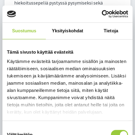
hiekoitussepeliä pystyssä pysymiseksi sekä
liukastumisten ja kaatumisten
ennaltaehkäisemiseksi. Hiekoitussepeliä voi käydä
noutamassa hiekoitusastiasta omaan astiaan tai
Suostumus
Yksityiskohdat
Tietoja
ämpäriin (enintään 20 litraa/talous) ajalla ma-su
16.3.-22.3.2026 osoitteessa Sairaalatie 9 niin kauan
kuin sepeliä riittää.
Tämä sivusto käyttää evästeitä
Kaatumisten ennaltaehkäiseminen on tärkeä asia
Käytämme evästeitä tarjoamamme sisällön ja mainosten
ikääntyneen toimintakyvyn, hyvinvoinnin ja
räätälöimiseen, sosiaalisen median ominaisuuksien
terveyden kannalta. Kaatumisella voi olla
tukemiseen ja kävijämäärämme analysoimiseen. Lisäksi
kauaskantoisia seurauksia ja inhimillisen
jaamme sosiaalisen median, mainosalan ja analytiikka-
kärsimyksen lisäksi ne aiheuttavat merkittävän
alan kumppaneillemme tietoja siitä, miten käytät
hoidon, hoivan ja kuntoutuksen tarpeen. Yhden
sivustoamme. Kumppanimme voivat yhdistää näitä
lonkkamurtuman hoito maksaa keskimäärin 30 258
tietoja muihin tietoihin, joita olet antanut heille tai joita on
€ (THL:n PERFECT-hanke) ja voi saada aikaan
kerätty, kun olet käyttänyt heidän palvelujaan.
terveyteen liittyvän ikävän kierteen. Kaatuilu ei
kuulu normaaliin ikääntymiseen. Monipuolinen ja
Suostumuksen
säännöllinen liikunta sekä lihaskunto
Välttämätön