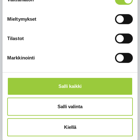
valinta
ennaltaehkäisevät kaatumisia. Liikuntaa
suositellaan kaikille ikääntyneille.
Mieltymykset
Kampanja on osa Ikäinstituutin ja Paltamon
kunnan Voimaa vanhuuteen -mentorointiohjelmaa,
jossa Paltamon kunta on yhdessä mukana muiden
Tilastot
Kainuun kuntien ja hyvinvointialueen kanssa.
Ohjelman tavoitteena on tukea ikäihmisten
Markkinointi
toimintakykyä terveysliikunnan keinoin. Lisätietoja
kaatumisten ennaltaehkäisystä löydät
www.kaatumisseula.fi -sivustolta.
Salli kaikki
Lisätietoja:
Jenna Härkönen
hyvinvointiaktivaattori
Salli valinta
Paltamon kunta
p. 040 623 7272 tai jenna.harkonen@paltamo.fi
Kiellä
Takaisin uutisiin