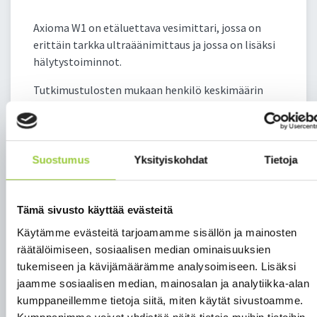
Axioma W1 on etäluettava vesimittari, jossa on
erittäin tarkka ultraäänimittaus ja jossa on lisäksi
hälytystoiminnot.
Tutkimustulosten mukaan henkilö keskimäärin
kuluttaa n. 120 l / vuorokausi (n. 40m3/vuosi).
Vaihtelumäärä on suuri. Henkilökohtaiset
kulutustavat vaikuttavat.
Suostumus
Yksityiskohdat
Tietoja
Mikäli havaitsette veden kulutuksessanne
Tämä sivusto käyttää evästeitä
poikkeavuutta, tarkistakaa vesimittari:
Käytämme evästeitä tarjoamamme sisällön ja mainosten
Jos kaikki vesipisteenne ovat suljettuina, ja
räätälöimiseen, sosiaalisen median ominaisuuksien
mittarissa on hetkellistä virtaamaa m3/h;
tukemiseen ja kävijämäärämme analysoimiseen. Lisäksi
tarkistakaa vesilaitteenne, onko mahdollisia
jaamme sosiaalisen median, mainosalan ja analytiikka-alan
vuotoja verkostossa.
kumppaneillemme tietoja siitä, miten käytät sivustoamme.