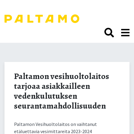
Siirry
sisältöön.
Paltamon
vesihuoltolaitos tarjoaa
Paltamon vesihuoltolaitos
tarjoaa asiakkailleen
asiakkailleen
vedenkulutuksen
vedenkulutuksen
seurantamahdollisuuden
seurantamahdollisuuden
Paltamon Vesihuoltolaitos on vaihtanut
etäluettavia vesimittareita 2023-2024