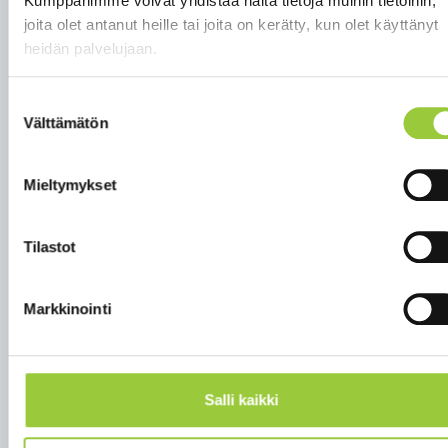
Kumppanimme voivat yhdistää näitä tietoja muihin tietoihin,
joita olet antanut heille tai joita on kerätty, kun olet käyttänyt
heidän palvelujaan.
Suostumuksen
Välttämätön
valinta
Mieltymykset
Tilastot
Markkinointi
Salli kaikki