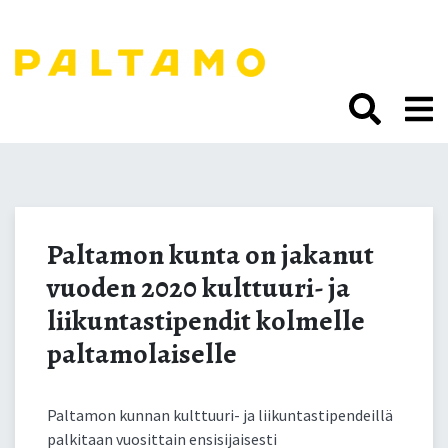
Siirry
sisältöön.
Paltamon kunta on
jakanut vuoden 2020
Paltamon kunta on jakanut
vuoden 2020 kulttuuri- ja
kulttuuri- ja
liikuntastipendit kolmelle
liikuntastipendit
paltamolaiselle
kolmelle paltamolaiselle
Paltamon kunnan kulttuuri- ja liikuntastipendeillä
palkitaan vuosittain ensisijaisesti