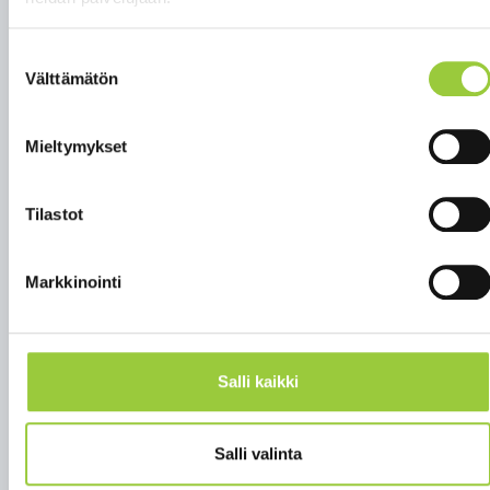
Suostumuksen
Välttämätön
valinta
Mieltymykset
Tilastot
Markkinointi
Salli kaikki
Salli valinta
Takaisin uutisiin