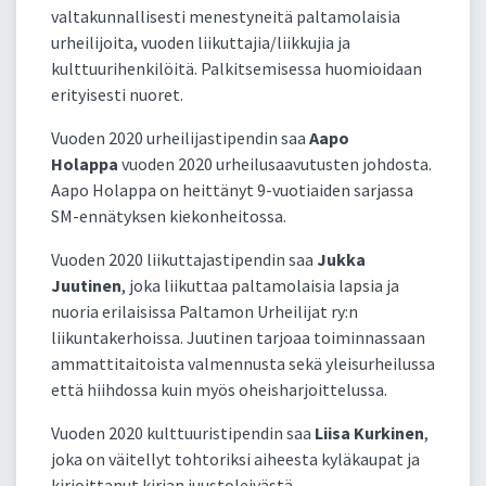
valtakunnallisesti menestyneitä paltamolaisia
urheilijoita, vuoden liikuttajia/liikkujia ja
kulttuurihenkilöitä. Palkitsemisessa huomioidaan
erityisesti nuoret.
Vuoden 2020 urheilijastipendin saa
Aapo
Holappa
vuoden 2020 urheilusaavutusten johdosta.
Aapo Holappa on heittänyt 9-vuotiaiden sarjassa
SM-ennätyksen kiekonheitossa.
Vuoden 2020 liikuttajastipendin saa
Jukka
Juutinen
, joka liikuttaa paltamolaisia lapsia ja
nuoria erilaisissa Paltamon Urheilijat ry:n
liikuntakerhoissa. Juutinen tarjoaa toiminnassaan
ammattitaitoista valmennusta sekä yleisurheilussa
että hiihdossa kuin myös oheisharjoittelussa.
Vuoden 2020 kulttuuristipendin saa
Liisa Kurkinen
,
joka on väitellyt tohtoriksi aiheesta kyläkaupat ja
kirjoittanut kirjan juustoleivästä.