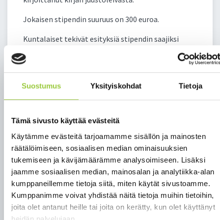
Jokaisen stipendin suuruus on 300 euroa.
Kuntalaiset tekivät esityksiä stipendin saajiksi
16.11. mennessä ja kunnanhallitus päätti
stipendien saajista 23.11. Stipendit luovutti
pienimuotoisessa tilaisuudessa kunnanhallituksen
puheenjohtaja
Tuula Korvajärvi
.
Suostumus
Yksityiskohdat
Tietoja
Paltamon kunta onnittelee sydämellisesti
stipendin saajia!
Tämä sivusto käyttää evästeitä
Käytämme evästeitä tarjoamamme sisällön ja mainosten
räätälöimiseen, sosiaalisen median ominaisuuksien
Lisätietoja
tukemiseen ja kävijämäärämme analysoimiseen. Lisäksi
Tuula Korvajärvi
jaamme sosiaalisen median, mainosalan ja analytiikka-alan
kunnanhallituksen puheenjohtaja
kumppaneillemme tietoja siitä, miten käytät sivustoamme.
050 357 6501
Kumppanimme voivat yhdistää näitä tietoja muihin tietoihin,
joita olet antanut heille tai joita on kerätty, kun olet käyttänyt
heidän palvelujaan.