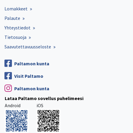
Lomakkeet
Palaute
Yhteystiedot
Tietosuoja
Saavutettavuusseloste
Paltamon kunta
Visit Paltamo
Paltamon kunta
Lataa Paltamo sovellus puhelimeesi
Android
iOS