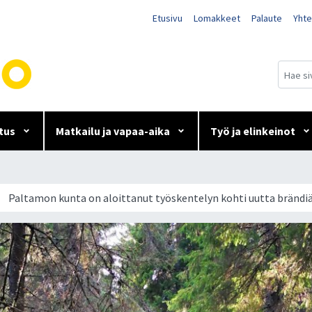
Etusivu
Lomakkeet
Palaute
Yhte
tus
Matkailu ja vapaa-aika
Työ ja elinkeinot
ut työskentelyn kohti uutta
Paltamon kunta on aloittanut työskentelyn kohti uutta brändiä 