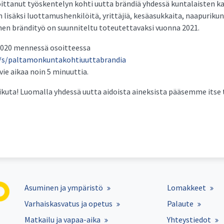
ittanut työskentelyn kohti uutta brändiä yhdessä kuntalaisten k
 lisäksi luottamushenkilöitä, yrittäjiä, kesäasukkaita, naapurikun
inen brändityö on suunniteltu toteutettavaksi vuonna 2021.
.2020 mennessä osoitteessa
/s/paltamonkuntakohtiuuttabrandia
ie aikaa noin 5 minuuttia.
vaikuta! Luomalla yhdessä uutta aidoista aineksista pääsemme itse 
Asuminen ja ympäristö
Lomakkeet
Varhaiskasvatus ja opetus
Palaute
Matkailu ja vapaa-aika
Yhteystiedot