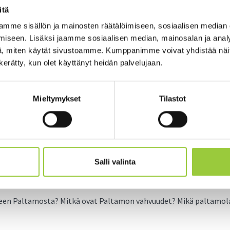
itä
mme sisällön ja mainosten räätälöimiseen, sosiaalisen median
iseen. Lisäksi jaamme sosiaalisen median, mainosalan ja analy
, miten käytät sivustoamme. Kumppanimme voivat yhdistää näitä t
n kerätty, kun olet käyttänyt heidän palvelujaan.
Mieltymykset
Tilastot
ta on aloittanut työskentelyn kohti 
Salli valinta
lyyn!
eleen Paltamosta? Mitkä ovat Paltamon vahvuudet? Mikä paltamola