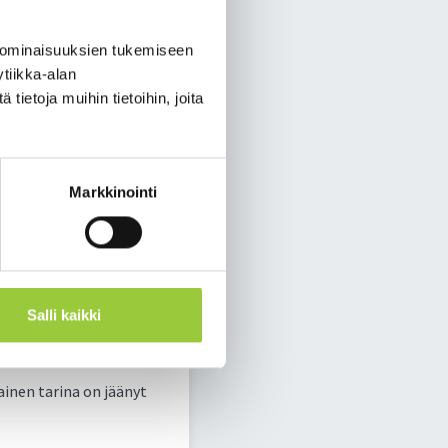
 ominaisuuksien tukemiseen
tiikka-alan
ietoja muihin tietoihin, joita
Markkinointi
uutta brändiä
Salli kaikki
inen tarina on jäänyt