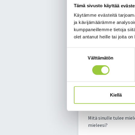
Tämä sivusto käyttää eväste
Käytämme evästeitä tarjoama
ja kävijämäärämme analysoim
kumppaneillemme tietoja siitä
olet antanut heille tai joita o
Suostumuksen
Välttämätön
valinta
Paltamon kun
Kiellä
- vastaa kyse
Mitä sinulle tulee mi
mieleesi?