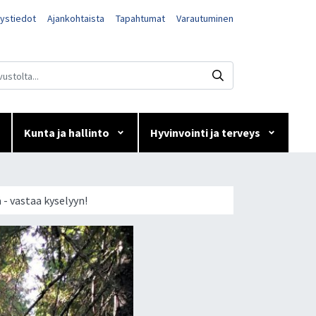
ystiedot
Ajankohtaista
Tapahtumat
Varautuminen
Kunta ja hallinto
Hyvinvointi ja terveys
 brändiä -
- vastaa kyselyyn!