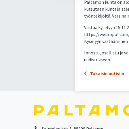
Paltamon kunta on alo
kutsutaan kuntalaisten
työntekijöitä. Varsina
Vastaa kyselyyn 15.11
https://webropol.com
Kyselyyn vastaaminen v
Innostu, osallistu ja 
uudistukseen.
Takaisin uutisiin
Salmelankuja 1, 88300 Paltamo