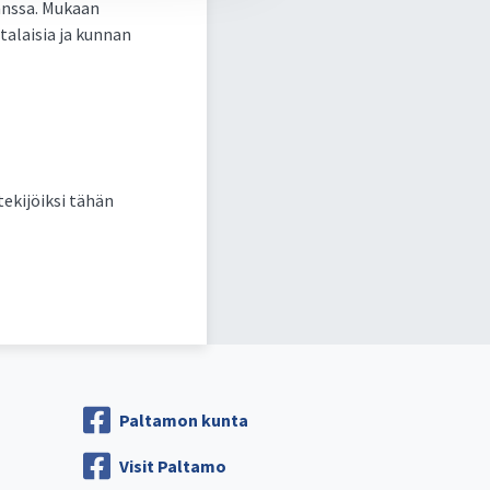
anssa. Mukaan
talaisia ja kunnan
tekijöiksi tähän
Paltamon kunta
Visit Paltamo