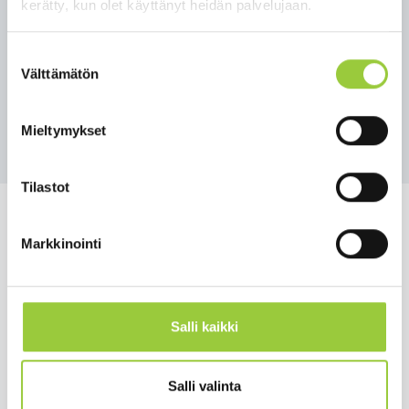
kerätty, kun olet käyttänyt heidän palvelujaan.
p. 08 6156 5322 (kiireetön)
p. 08 6156 5329 (potilastoimisto)
Suostumuksen
Hätätilanteessa tulee soittaa hätänumeroon
Välttämätön
valinta
112
Takaisin uutisiin
Mieltymykset
Tilastot
Markkinointi
Salmelankuja 1, 88300 Paltamo
paltamon.kunta(at)paltamo.fi
Salli kaikki
y-tunnus 0188808-0
Asuminen ja ympäristö
Salli valinta