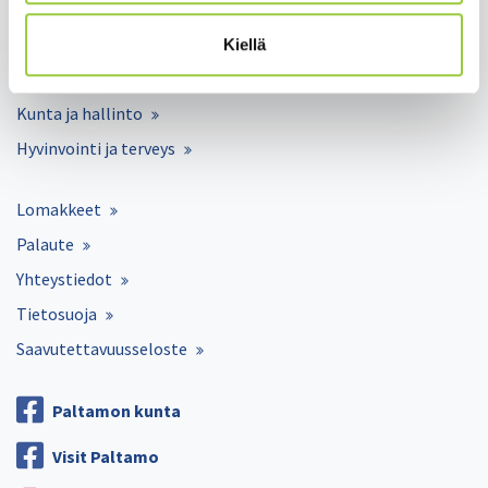
Varhaiskasvatus ja opetus
Matkailu ja vapaa-aika
Kiellä
Työ ja elinkeinot
Kunta ja hallinto
Hyvinvointi ja terveys
Lomakkeet
Palaute
Yhteystiedot
Tietosuoja
Saavutettavuusseloste
Paltamon kunta
Visit Paltamo