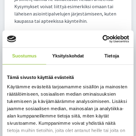
Kysymykset voivat liittyä esimerkiksi omaan tai
läheisen asiointipalvelujen järjestämiseen, kuten
kaupassa tai apteekissa käynteihin.
Paltamon kunnan neuvontapuhelinnumerot
ovat ma-pe klo 8.00 – 15.00
044 7500 738 (Anu Leinonen)
044 7500 989 (Laura Poikonen)
Suostumus
Yksityiskohdat
Tietoja
Neuvontapalvelussa ei anneta terveysneuvontaa.
Tämä sivusto käyttää evästeitä
Sairauteen liittyvissä kysymyksissä tulee ottaa
yhteyttä seuraavasti:
Käytämme evästeitä tarjoamamme sisällön ja mainosten
räätälöimiseen, sosiaalisen median ominaisuuksien
Tietoa koronaviruksesta -puhelinneuvonta p.
tukemiseen ja kävijämäärämme analysoimiseen. Lisäksi
0295 535 535 ma–pe klo 8–21 ja la klo 9–15
jaamme sosiaalisen median, mainosalan ja analytiikka-
Päivystysnumero p. 116 117 (sairaudenhoidon
alan kumppaneillemme tietoja siitä, miten käytät
tarpeen arvio)
sivustoamme. Kumppanimme voivat yhdistää näitä
Paltamon terveysasema
tietoja muihin tietoihin, joita olet antanut heille tai joita on
p. 08 6156 5322 (päivystys)