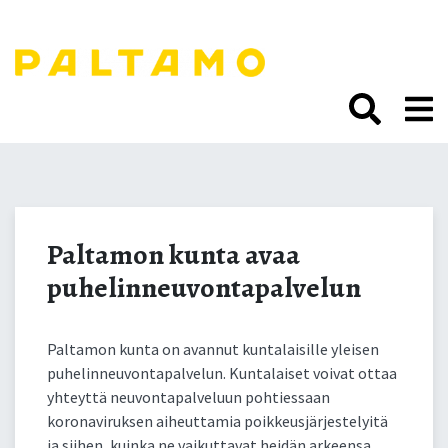
Siirry
sisältöön.
Paltamon kunta avaa
puhelinneuvontapalvelun
Paltamon kunta avaa
puhelinneuvontapalvelun
Paltamon kunta on avannut kuntalaisille yleisen
puhelinneuvontapalvelun. Kuntalaiset voivat ottaa
yhteyttä neuvontapalveluun pohtiessaan
koronaviruksen aiheuttamia poikkeusjärjestelyitä
ja siihen, kuinka ne vaikuttavat heidän arkeensa.