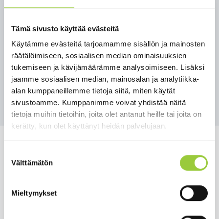
Linkki
esityslistaan/pöytäkirjaan
.
Lisätietoja
Tämä sivusto käyttää evästeitä
Pasi Ahoniemi
Käytämme evästeitä tarjoamamme sisällön ja mainosten
kunnanjohtaja
räätälöimiseen, sosiaalisen median ominaisuuksien
044750 0001
tukemiseen ja kävijämäärämme analysoimiseen. Lisäksi
pasi.ahoniemi@paltamo.fi
jaamme sosiaalisen median, mainosalan ja analytiikka-
alan kumppaneillemme tietoja siitä, miten käytät
Takaisin uutisiin
sivustoamme. Kumppanimme voivat yhdistää näitä
tietoja muihin tietoihin, joita olet antanut heille tai joita on
kerätty, kun olet käyttänyt heidän palvelujaan.
Suostumuksen
Välttämätön
valinta
Salmelankuja 1, 88300 Paltamo
Mieltymykset
paltamon.kunta(at)paltamo.fi
y-tunnus 0188808-0