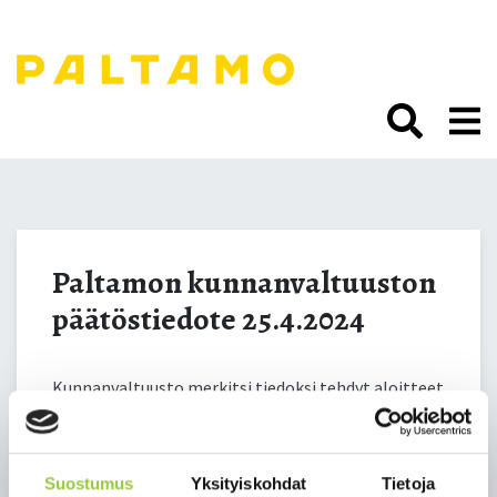
Siirry
sisältöön.
Paltamon
kunnanvaltuuston
Paltamon kunnanvaltuuston
päätöstiedote 25.4.2024
päätöstiedote 25.4.2024
Kunnanvaltuusto merkitsi tiedoksi tehdyt aloitteet
ja niiden johdosta tehdyt toimenpiteet ja päätti
niiden olevan näissä vaiheissa aloitteina loppuun
käsiteltyjä.
Suostumus
Yksityiskohdat
Tietoja