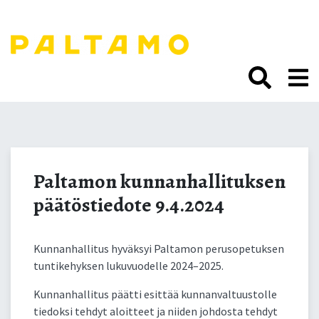
Siirry
sisältöön.
Paltamon
kunnanhallituksen
Paltamon kunnanhallituksen
päätöstiedote 9.4.2024
päätöstiedote 9.4.2024
Kunnanhallitus hyväksyi Paltamon perusopetuksen
tuntikehyksen lukuvuodelle 2024–2025.
Kunnanhallitus päätti esittää kunnanvaltuustolle
tiedoksi tehdyt aloitteet ja niiden johdosta tehdyt