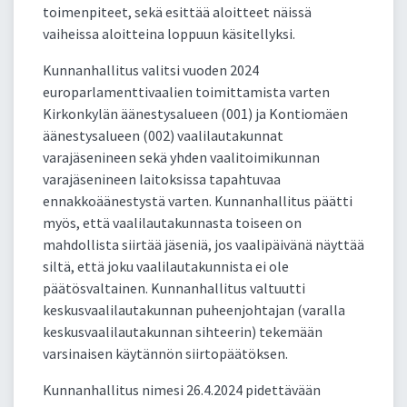
toimenpiteet, sekä esittää aloitteet näissä
vaiheissa aloitteina loppuun käsitellyksi.
Kunnanhallitus valitsi vuoden 2024
europarlamenttivaalien toimittamista varten
Kirkonkylän äänestysalueen (001) ja Kontiomäen
äänestysalueen (002) vaalilautakunnat
varajäsenineen sekä yhden vaalitoimikunnan
varajäsenineen laitoksissa tapahtuvaa
ennakkoäänestystä varten. Kunnanhallitus päätti
myös, että vaalilautakunnasta toiseen on
mahdollista siirtää jäseniä, jos vaalipäivänä näyttää
siltä, että joku vaalilautakunnista ei ole
päätösvaltainen. Kunnanhallitus valtuutti
keskusvaalilautakunnan puheenjohtajan (varalla
keskusvaalilautakunnan sihteerin) tekemään
varsinaisen käytännön siirtopäätöksen.
Kunnanhallitus nimesi 26.4.2024 pidettävään