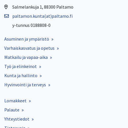
Salmelankuja 1, 88300 Paltamo
paltamon.kunta(at)paltamo.fi
y-tunnus 0188808-0
Asuminen ja ympäristö
Varhaiskasvatus ja opetus
Matkailu ja vapaa-aika
Työ ja elinkeinot
Kunta ja hallinto
Hyvinvointi ja terveys
Lomakkeet
Palaute
Yhteystiedot
Tietosuoja