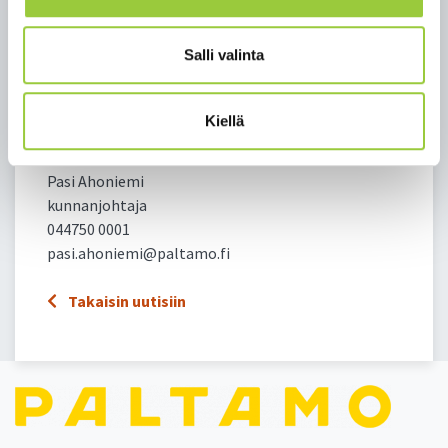
venepaikkamaksut otetaan kuitenkin käyttöön jo
veneilykaudelle 1.5.–15.10.2024. Nykyisiä
venepaikkojen vuokralaisia tiedotetaan sääntöjen
Salli valinta
ja maksujen muutoksesta kirjeitse.
Linkki
esityslistaan / pöytäkirjaan
Kiellä
Lisätietoja:
Pasi Ahoniemi
kunnanjohtaja
044750 0001
pasi.ahoniemi@paltamo.fi
Takaisin uutisiin