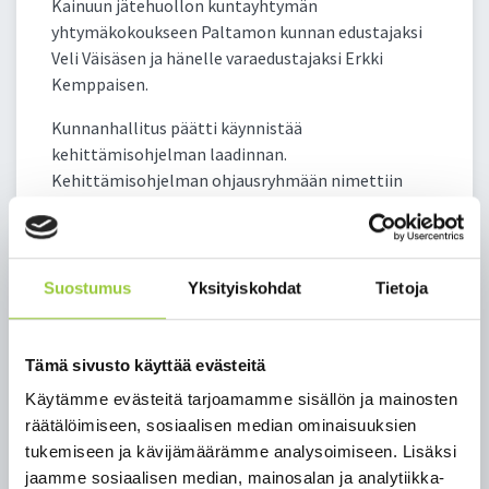
Kainuun jätehuollon kuntayhtymän
yhtymäkokoukseen Paltamon kunnan edustajaksi
Veli Väisäsen ja hänelle varaedustajaksi Erkki
Kemppaisen.
Kunnanhallitus päätti käynnistää
kehittämisohjelman laadinnan.
Kehittämisohjelman ohjausryhmään nimettiin
valtuustoryhmien puheenjohtajat,
kunnanhallituksen puheenjohtaja,
kunnanvaltuuston puheenjohtaja sekä
viranhaltijoiden edustajiksi kunnanjohtaja ja
Suostumus
Yksityiskohdat
Tietoja
sivistysjohtaja. Ohjausryhmä kuulee tarvittaessa
palvelualuejohtajia, muita viranhaltijoita,
henkilöstön edustajia ja tarpeelliseksi katsomiaan
Tämä sivusto käyttää evästeitä
asiantuntijoita.
Käytämme evästeitä tarjoamamme sisällön ja mainosten
Ohjausryhmän tehtävänä on valmistella
räätälöimiseen, sosiaalisen median ominaisuuksien
kehittämisohjelma, joka sisältää konkreettisia
tukemiseen ja kävijämäärämme analysoimiseen. Lisäksi
esityksiä ja toimenpiteitä talouden
jaamme sosiaalisen median, mainosalan ja analytiikka-