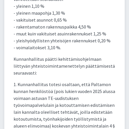
- yleinen 1,10 %
- yleinen maapohja 1,30 %
- vakituiset asunnot 0,65 %
- rakentamaton rakennuspaikka 4,50 %
- muut kuin vakituiset asuinrakennukset 1,25 %
- yleishyödyllisten yhteisöjen rakennukset 0,20 %
- voimalaitokset 3,10 %.
Kunnanhallitus päätti kehittämisohjelmaan
liittyvän yhteistoimintamenettelyn päättämisestä
seuraavasti:
1. Kunnanhallitus totesi osaltaan, että Paltamon
kunnan henkilöstöä (pois lukien vuoden 2025 alussa
voimaan astuvan TE-uudistuksen
työvoimapalvelulain ja kotouttamisen edistämisen
lain kannalta oleelliset tehtävät, joilla edistetään
kotoutumista, työnhakijoiden työllistymistä ja
alueen elinvoimaa) koskevan yhteistoimintalain 4 §