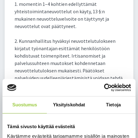
1. momentin 1–4 kohtien edellyttämät
yhteistoimintaneuvottelut on käyty, 13 §:n
mukainen neuvotteluvelvoite on täyttynyt ja
neuvottelut ovat päättyneet.
2. Kunnanhallitus hyväksyi neuvottelutulokseen
kirjatut työnantajan esittämät henkilöstöön
kohdistuvat toimenpiteet. Irtisanomiset ja
palvelussuhteen muutokset kohdennetaan
neuvottelutuloksen mukaisesti. Päätökset
palveluiden uudelleenjärjestämisistä voidaan tehdä.
3. Kunnanhallitus päätti, että taloudellis-
tuotannollisista syistä johtuvat irtisanomiset ja
Suostumus
Yksityiskohdat
Tietoja
palvelussuhteen ehtoja koskevat muutokset
suoritetaan hallintosäännössä määrätyn
toimivallan perusteella.
Tämä sivusto käyttää evästeitä
Käytämme evästeitä tarjoamamme sisällön ja mainosten
4. Kunnanhallitus päätti velvoittaa palvelualueet ja