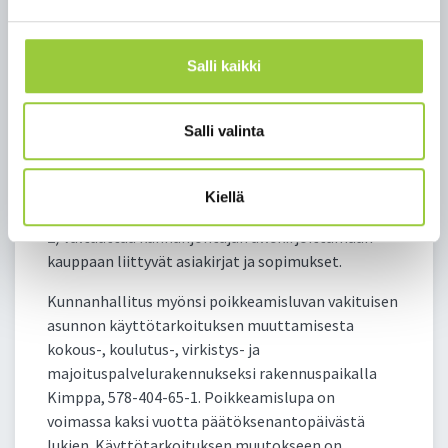
Kunnanhallitus päätti
1) ostaa Kiehimänportti Oy:n konkurssipesän
Salli kaikki
hallussa olevat ja Paltamon kirkonkylän
asemakaavan korttelialueella 22 tontilla 1,
osoitteessa Sairaalatie 1 sijaitsevat polttoaineen
Salli valinta
jakelualueen / mittarikentän katoksen, maan
sisällä olevat polttoainesäiliöt ja
polttoainemittarit 3 000 euron
Kiellä
kokonaiskauppahinnalla
2) valtuuttaa kunnanjohtajan allekirjoittamaan
kauppaan liittyvät asiakirjat ja sopimukset.
Kunnanhallitus myönsi poikkeamisluvan vakituisen
asunnon käyttötarkoituksen muuttamisesta
kokous-, koulutus-, virkistys- ja
majoituspalvelurakennukseksi rakennuspaikalla
Kimppa, 578-404-65-1. Poikkeamislupa on
voimassa kaksi vuotta päätöksenantopäivästä
lukien. Käyttötarkoituksen muutokseen on