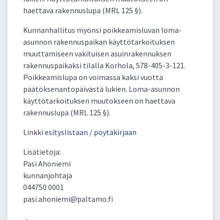
haettava rakennuslupa (MRL 125 §).
Kunnanhallitus myönsi poikkeamisluvan loma-
asunnon rakennuspaikan käyttötarkoituksen
muuttamiseen vakituisen asuinrakennuksen
rakennuspaikaksi tilalla Korhola, 578-405-3-121.
Poikkeamislupa on voimassa kaksi vuotta
päätöksenantopäivästä lukien. Loma-asunnon
käyttötarkoituksen muutokseen on haettava
rakennuslupa (MRL 125 §).
Linkki
esityslistaan / pöytäkirjaan
Lisätietoja:
Pasi Ahoniemi
kunnanjohtaja
044750 0001
pasi.ahoniemi@paltamo.fi