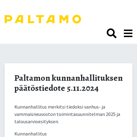
Siirry
sisältöön.
Paltamon
kunnanhallituksen
Paltamon kunnanhallituksen
päätöstiedote 5.11.2024
päätöstiedote 5.11.2024
Kunnanhallitus merkitsi tiedoksi vanhus- ja
vammaisneuvoston toimintasuunnitelman 2025 ja
talousarvioesityksen.
Kunnanhallitus