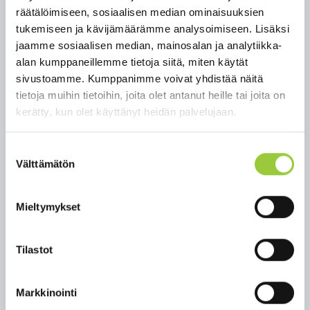
räätälöimiseen, sosiaalisen median ominaisuuksien
viranhaltijat valmistelemaan
tukemiseen ja kävijämäärämme analysoimiseen. Lisäksi
yhteistoimintaneuvotteluissa kirjatut, työnantajan
jaamme sosiaalisen median, mainosalan ja analytiikka-
esityksen mukaiset toimenpiteet kunnan
alan kumppaneillemme tietoja siitä, miten käytät
talousarvioesitykseen 2025 ja
sivustoamme. Kumppanimme voivat yhdistää näitä
taloussuunnitelmaesitykseen 2026–2027.
tietoja muihin tietoihin, joita olet antanut heille tai joita on
Kunnanhallitus päätti kohdeavustusten saajat ja
kerätty, kun olet käyttänyt heidän palvelujaan.
myönnettävän avustuksen määrän/hakija
avustuksiin varatun määrärahan puitteissa
Suostumuksen
seuraavasti:
Välttämätön
valinta
XXX-Fishing Club Paltamo ry, 550 euroa
Paltamon Jyry ry, 200 euroa
Mieltymykset
Paltamon harrastajateatteri ry, 1 000 euroa
Eläkeliiton Paltamon yhdistys ry, 270 euroa
Tilastot
Paltamon Eläkeläiset ry, 300 euroa
Kunnanhallitus päätti stipendien saajat. Päätös
Markkinointi
tulee julkiseksi itsenäisyyspäivän juhlan jälkeen.