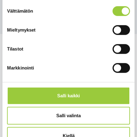
Mukavia lukuhetkiä!
Suostumuksen
Välttämätön
valinta
Takaisin uutisiin
Mieltymykset
Tilastot
Salmelankuja 1, 88300 Paltamo
Markkinointi
paltamon.kunta(at)paltamo.fi
y-tunnus 0188808-0
Salli kaikki
Asuminen ja ympäristö
Varhaiskasvatus ja opetus
Salli valinta
Matkailu ja vapaa-aika
Työ ja elinkeinot
Kiellä