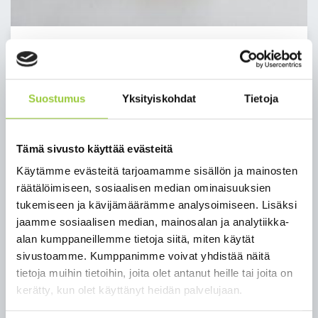
Paltamon kunnan uutiskirje
yrityksille 4/2024 luettavissa
Suostumus
Yksityiskohdat
Tietoja
Kesäkuun 2024 uutiskirje yrityksille on ilmestynyt
luettavaksi. Uutiskirje löytyy
Tämä sivusto käyttää evästeitä
osoitteesta
https://www.paltamo.fi/tyo-ja-
Käytämme evästeitä tarjoamamme sisällön ja mainosten
elinkeinot/uutiskirje-yrityksille.html
. Uutiskirjeet
räätälöimiseen, sosiaalisen median ominaisuuksien
voi tilata myös sähköpostiin:
tukemiseen ja kävijämäärämme analysoimiseen. Lisäksi
https://uutiskirje.paltamo.fi/
jaamme sosiaalisen median, mainosalan ja analytiikka-
alan kumppaneillemme tietoja siitä, miten käytät
Paltamon kunta julkaisee uutiskirjettä yrityksille
sivustoamme. Kumppanimme voivat yhdistää näitä
aina kun ajankohtaista viestittävää on. Se sisältää
tietoja muihin tietoihin, joita olet antanut heille tai joita on
tietoa mm. yrityspalveluista, koulutuksista ja
kerätty, kun olet käyttänyt heidän palvelujaan.
tapahtumista.