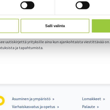
nan uutiskirje yrityksille 3/2024 luet
je yrityksille on ilmestynyt luettavaksi. Uutiskirje löytyy
Salli valinta
w.paltamo.fi/tyo-ja-elinkeinot/uutiskirje-yrityksille.html
. Uutisk
utiskirje.paltamo.fi/
e uutiskirjettä yrityksille aina kun ajankohtaista viestittävää on
utuksista ja tapahtumista.
Asuminen ja ympäristö
Lomakkeet
Varhaiskasvatus ja opetus
Palaute