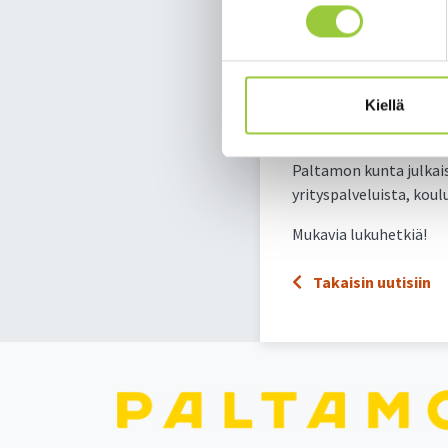
Paltamon kun
Huhtikuun 2024 uutiskir
Kiellä
osoitteesta
https://ww
sähköpostiin:
https://u
Paltamon kunta julkaise
yrityspalveluista, koul
Mukavia lukuhetkiä!
Takaisin uutisiin