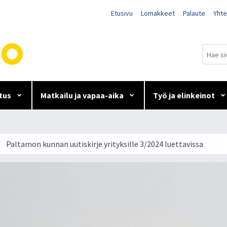
Etusivu
Lomakkeet
Palaute
Yhte
tus
Matkailu ja vapaa-aika
Työ ja elinkeinot
 yrityksille 3/2024 luettavi
Paltamon kunnan uutiskirje yrityksille 3/2024 luettavissa