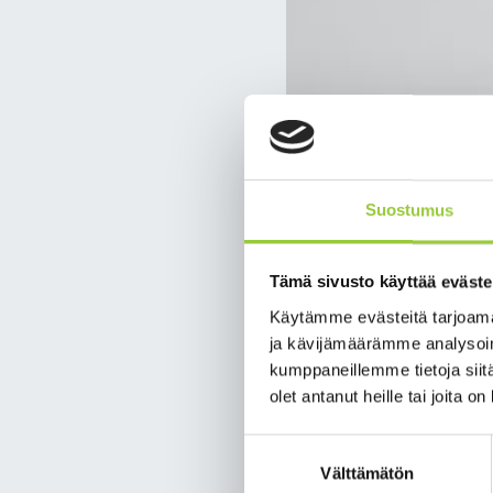
Suostumus
Tämä sivusto käyttää eväste
Käytämme evästeitä tarjoama
ja kävijämäärämme analysoim
kumppaneillemme tietoja siitä
olet antanut heille tai joita o
Suostumuksen
Välttämätön
valinta