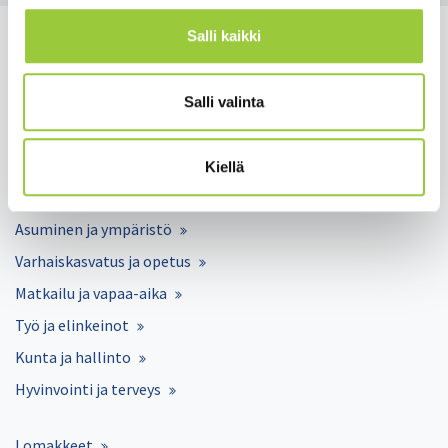
Salli kaikki
Salli valinta
Salmelankuja 1, 88300 Paltamo
paltamon.kunta(at)paltamo.fi
Kiellä
y-tunnus 0188808-0
Asuminen ja ympäristö
Varhaiskasvatus ja opetus
Matkailu ja vapaa-aika
Työ ja elinkeinot
Kunta ja hallinto
Hyvinvointi ja terveys
Lomakkeet