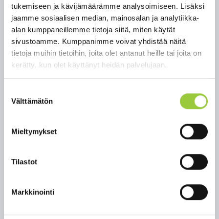
valituksi voi tulla peruskoulun keväällä 2025
tukemiseen ja kävijämäärämme analysoimiseen. Lisäksi
päättävä tai sitä vanhempi paltamolainen
jaamme sosiaalisen median, mainosalan ja analytiikka-
koululainen/opiskelija, joka on opiskellut
alan kumppaneillemme tietoja siitä, miten käytät
lukuvuoden 2024 - 2025 päätoimisesti
sivustoamme. Kumppanimme voivat yhdistää näitä
kunkin työjakson pituus on kaksi viikkoa,
tietoja muihin tietoihin, joita olet antanut heille tai joita on
josta palkka on 345,00 euroa (+
kerätty, kun olet käyttänyt heidän palvelujaan.
lomakorvauksen)
työpäivän pituus on 6 tuntia, työaika 30
Suostumuksen
tuntia/viikko
Välttämätön
valinta
Kesätyöpaikkojen haku päättyy 31.3.2025
Kesätyöpaikkojen hakulomake löytyy
tästä
.
Mieltymykset
Lisätietoja kunnan kesätöistä:
Kaisamarja Vihanta, työllisyyspäällikkö, 040 198
Tilastot
3938
Takaisin uutisiin
Markkinointi