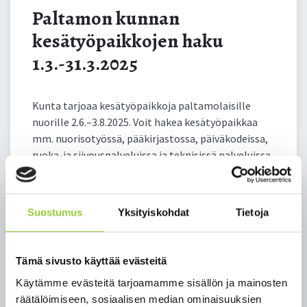
Paltamon kunnan
kesätyöpaikkojen haku
1.3.-31.3.2025
Kunta tarjoaa kesätyöpaikkoja paltamolaisille
nuorille 2.6.–3.8.2025. Voit hakea kesätyöpaikkaa
mm. nuorisotyössä, pääkirjastossa, päiväkodeissa,
ruoka-ja siivouspalveluissa ja teknisissä palveluissa.
Kesätyöllistyminen on mahdollista kunnan kautta
myös yhdistyksiin, jotka ovat näkyvillä
hakulomakkeessa. Tämä tarkoittaa sitä, että
Suostumus
Yksityiskohdat
Tietoja
kunnan palkkaama kesätyöntekijänuori voidaan
ohjata työskentelemään paltamolaisessa
yhdistyksessä.
Tämä sivusto käyttää evästeitä
Kesätyön ehdot:
Käytämme evästeitä tarjoamamme sisällön ja mainosten
räätälöimiseen, sosiaalisen median ominaisuuksien