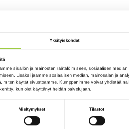
yö aloitettiin vuoden 2020 syksyllä kuntalaisille järjestetyillä lu
etelmillä, kuten työpajoilla, kyselyillä ja keskusteluilla, joissa tu
paltamolaisuuteen. Tavoitteena oli löytää aitoja ja tosia aineks
iin runsaasti brändiaineksien luomiseksi kuvalliseen ja sanallise
Yksityiskohdat
tänyt brändin visuaalista ilmettä syksyn aikana, ja vielä joulukuu
la keskustellaan mm. millaisesta kunnan markkinointimateriaalist
taja
Salla Korhonen
sanoo.
itä
mme sisällön ja mainosten räätälöimiseen, sosiaalisen median
 tueksi on laadittu
brändikirja
ja
graafinen ohjeistus
. Brändikirja
iseen. Lisäksi jaamme sosiaalisen median, mainosalan ja analy
vausta työpajoissa syntyneestä materiaalista. Brändikirja sisält
, miten käytät sivustoamme. Kumppanimme voivat yhdistää näitä t
isistä, joilla on erityinen suhde Paltamoon. Kuvien yhteydessä on 
n kerätty, kun olet käyttänyt heidän palvelujaan.
 Paltamossa. Graafiseen ohjeistoon on kuvattu uuden visuaalisen
ja ja määrittelyjä.
Mieltymykset
Tilastot
än jatkossa tarpeen mukaan. Kunnan markkinointimateriaalia ja v
ivitetään uuden ilmeen mukaiseksi vaiheittain vuoden 2022 alusta 