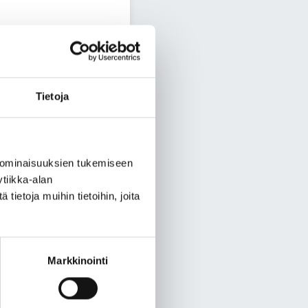
ovilla ja
tkittiin kuntalaisten
ia kunnan brändityötä
en muotoon.
Tietoja
ssa yrittäjien ja kunnan
a olisi hyötyä alueen
 ominaisuuksien tukemiseen
an on koottu
tiikka-alan
ää myös kuvia
ietoja muihin tietoihin, joita
kerrottu, mikä heidän
 ilmeen mukaisten
Markkinointi
iestintäkanavien
alkaen.