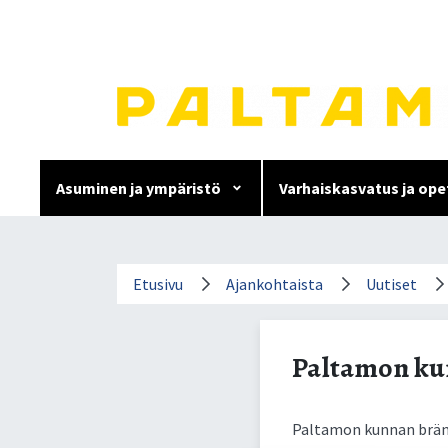
Siirry
sisältöön.
Asuminen ja ympäristö
Varhaiskasvatus ja ope
Paltamon kunnan brändiu
Etusivu
Ajankohtaista
Uutiset
Paltamon ku
Paltamon kunnan bränd