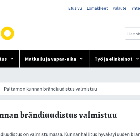
Etusivu
Lomakkeet
Palaute
Yhte
tus
Matkailu ja vapaa-aika
Työ ja elinkeinot
udistus valmistuu
Paltamon kunnan brändiuudistus valmistuu
nnan brändiuudistus valmistuu
iuudistus on valmistumassa. Kunnanhallitus hyväksyi uuden brän