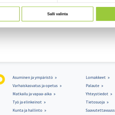
Salli valinta
mo.fi
Asuminen ja ympäristö
Lomakkeet
Varhaiskasvatus ja opetus
Palaute
Matkailu ja vapaa-aika
Yhteystiedot
Työ ja elinkeinot
Tietosuoja
Kunta ja hallinto
Saavutettavuuss