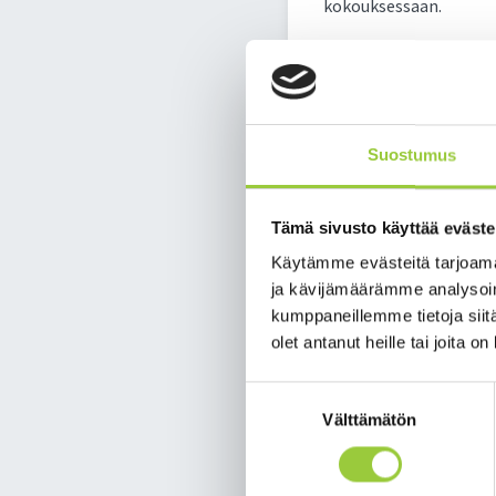
kokouksessaan.
Paltamon kunnan brändit
vuorovaikutteisilla men
suhdetta Paltamoon ja 
varten. Aineistoja saat
Suostumus
-Kunnanhallitus on eväs
yhteisillä aamukahveil
yrityksille, kehitysjoh
Tämä sivusto käyttää eväste
Käytämme evästeitä tarjoama
Markkinointiviestinnän
ja kävijämäärämme analysoim
sanalliseen muotoon ku
kumppaneillemme tietoja siitä
paltamolaisista ja ihm
olet antanut heille tai joita o
mielestään on parasta
elementtien käyttötapo
Suostumuksen
Välttämätön
Brändikirjaa päivitetä
valinta
visuaalista ilmettä pä
Lisätiedot