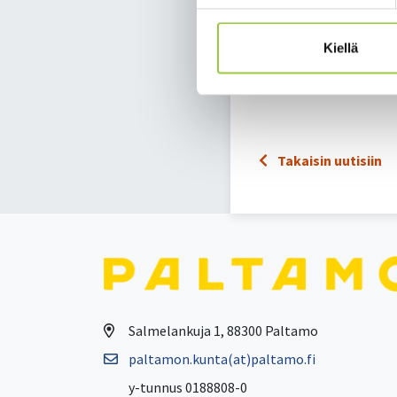
Salla Korhonen
kehitysjohtaja
Kiellä
044 288 5660
salla.korhonen@palta
Takaisin uutisiin
Salmelankuja 1, 88300 Paltamo
paltamon.kunta(at)paltamo.fi
y-tunnus 0188808-0