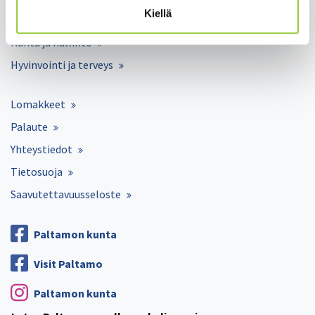
Kiellä
Työ ja elinkeinot
Kunta ja hallinto
Hyvinvointi ja terveys
Lomakkeet
Palaute
Yhteystiedot
Tietosuoja
Saavutettavuusseloste
Paltamon kunta
Visit Paltamo
Paltamon kunta