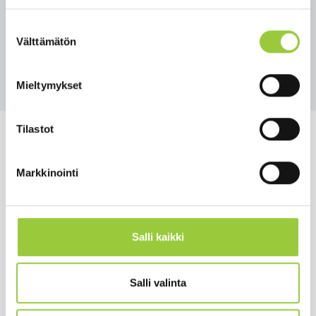
Suostumuksen
Välttämätön
valinta
Takaisin uutisiin
Mieltymykset
Tilastot
Markkinointi
Salmelankuja 1, 88300 Paltamo
paltamon.kunta(at)paltamo.fi
y-tunnus 0188808-0
Salli kaikki
Asuminen ja ympäristö
Salli valinta
Varhaiskasvatus ja opetus
Matkailu ja vapaa-aika