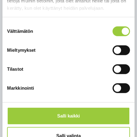
tietoja muihin tietoihin, joita olet antanut heille tai joita on
sävelen voitosta vuonna 1996 kappaleellaan
kerätty, kun olet käyttänyt heidän palvelujaan.
”Onnenmaa”. Syksyn Sävel -hitin mukaan nimetyn
Onnenmaa-pitkäsoitto on saavuttanut vuonna
Suostumuksen
2004 platinalevyrajan eli 40.000 myytyä albumia.
Välttämätön
valinta
Tapahtuma on kaikille avoin ja maksuton.
Tapahtuman järjestäjänä toimii Paltamon kunta
Mieltymykset
yhteistyössä muiden toimijoiden kanssa.
Ohjelma (aikataulut suuntaa-antavia):
Tilastot
Kello 9 torimyynti alkaa
Kello 11 Tervehdyssanat
Markkinointi
Kello 11:15 Eläkeliiton kuoro
Kello 11:45 Norssi-isännän tai -emännän
julkistaminen, Paltamo-seura
Kello 12-13 Kari Vepsän sound check
Salli kaikki
Kello 13 alkaen Kari Vepsän ja Onnenmaan
konsertti
Salli valinta
Noin 14:30 ohjelma päättyy