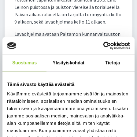
Leinon puistossa ja puiston viereisellä torialueella.
Päivän aikana alueella on tarjolla torimyyntiä kello
9 alkaen, sekä lavaohjelmaa kello 11 alkaen.
Lavaohjelma avataan Paltamon kunnanvaltuuston
2. varapuheenjohtaja Maarit Rajatalon
tervehdyksellä, minkä jälkeen vuorossa on
Eläkeliiton Paltamon yhdistyksen lauluryhmän
Suostumus
Yksityiskohdat
Tietoja
kuoroesitys sekä Paltamo-Seuran suorittama
Norssi-isännän tai -emännän julistaminen. Torin ja
puiston alueelta löytyy päivän aikana myyjien
Tämä sivusto käyttää evästeitä
lisäksi muun muassa yhdistysten ja yritysten
esittelypisteitä, ajoneuvoharrastajien
Käytämme evästeitä tarjoamamme sisällön ja mainosten
kalustoesittelyä sekä golfopastusta.
räätälöimiseen, sosiaalisen median ominaisuuksien
tukemiseen ja kävijämäärämme analysoimiseen. Lisäksi
Ohjelmallisen osuuden huipentaa kello 13 alkava
jaamme sosiaalisen median, mainosalan ja analytiikka-
Kari Vepsän ja Onnenmaa -orkesterin konsertti.
alan kumppaneillemme tietoja siitä, miten käytät
Kari Vepsä tunnetaan pitkästä urastaan
sivustoamme. Kumppanimme voivat yhdistää näitä
iskelmämusiikin parissa, ja esimerkiksi Syksyn