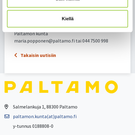
Lisätietoa:
Kiellä
Maria Pöppönen
viestintäsuunnittelija ja kulttuurivastaava,
Paltamon kunta
maria.popponen@paltamo.fi tai 044 7500 998
Takaisin uutisiin
Salmelankuja 1, 88300 Paltamo
paltamon.kunta(at)paltamo.fi
y-tunnus 0188808-0