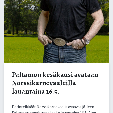
Paltamon kesäkausi avataan
Norssikarnevaaleilla
lauantaina 16.5.
Perinteikkäät Norssikarnevaalit avaavat jälleen
Paltamon tapahtumakesän lauantaina 16.5. Eino