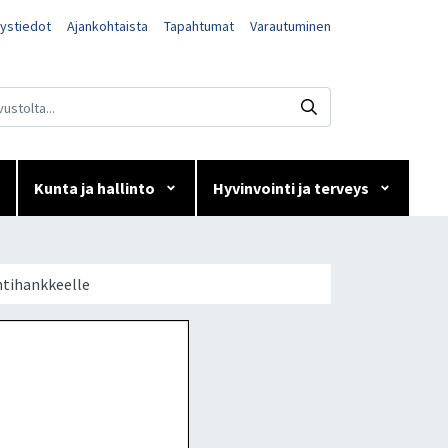
ystiedot
Ajankohtaista
Tapahtumat
Varautuminen
Kunta ja hallinto
Hyvinvointi ja terveys
n
ntihankkeelle