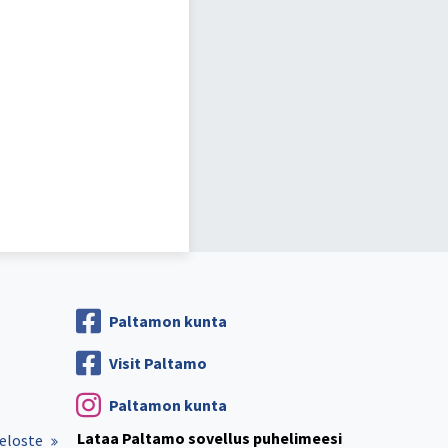
Paltamon kunta
Visit Paltamo
Paltamon kunta
Lataa Paltamo sovellus puhelimeesi
eloste