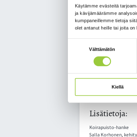
kehittämishankkeelle. 
Käytämme evästeitä tarjoama
Paltamon kunta haki O
ja kävijämäärämme analysoim
myönteisen rahoituspu
kumppaneillemme tietoja siitä
toiveiden mukaisesti.
olet antanut heille tai joita o
Valtatie 22:n varrelle
Suostumuksen
ajan asukkaiden lisäksi
Välttämätön
valinta
sekä rakennetaan kulk
josta investointituen 
Toisessa hankkeessa r
valaistaan ja välitasa
rakennetaan Metsätiel
Kiellä
investointituen osuus
saadaan myönteinen r
Lisätietoja:
Koirapuisto-hanke
Salla Korhonen, kehity