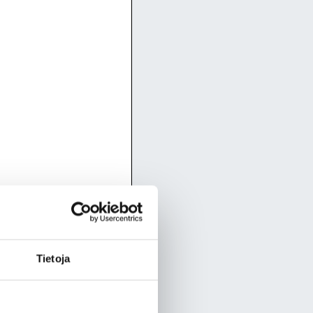
unnan
Tietoja
eljälle