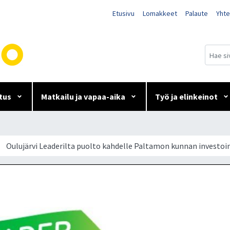
Etusivu
Lomakkeet
Palaute
Yhte
tus
Matkailu ja vapaa-aika
Työ ja elinkeinot
to kahdelle Paltamon kunna
Oulujärvi Leaderilta puolto kahdelle Paltamon kunnan investoi