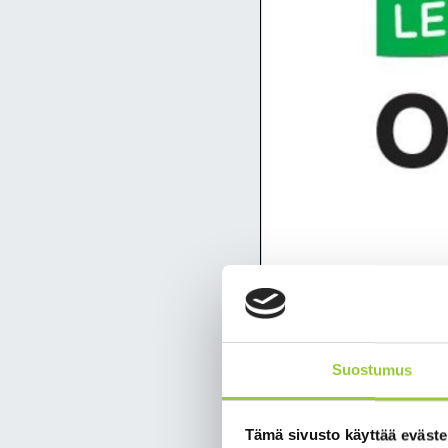
Oulujärvi Le
investointih
Suostumus
Oulujärvi Leaderin halli
Tämä sivusto käyttää eväste