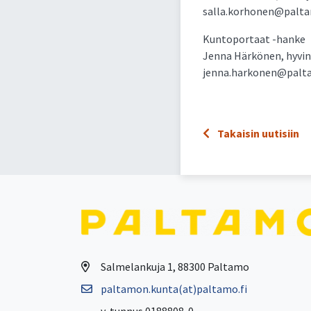
salla.korhonen@paltam
Kuntoportaat -hanke
Jenna Härkönen, hyvin
jenna.harkonen@paltam
Takaisin uutisiin
Salmelankuja 1, 88300 Paltamo
paltamon.kunta(at)paltamo.fi