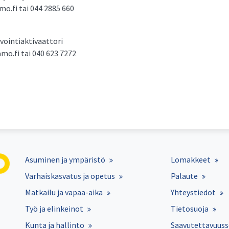
o.fi tai 044 2885 660
vointiaktivaattori
o.fi tai 040 623 7272
Asuminen ja ympäristö
Lomakkeet
Varhaiskasvatus ja opetus
Palaute
Matkailu ja vapaa-aika
Yhteystiedot
Työ ja elinkeinot
Tietosuoja
Kunta ja hallinto
Saavutettavuuss