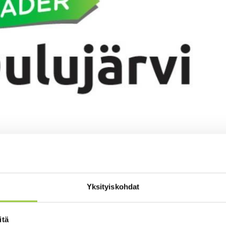
aderilta puolto kahdelle Paltamon k
ankkeelle
Yksityiskohdat
tus puolsi kokouksessaan 23.11. rahoitusta viidelle yritykselle ja n
itä