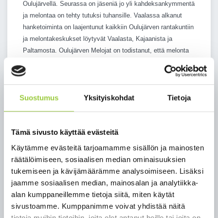
Oulujärvellä. Seurassa on jäseniä jo yli kahdeksankymmentä
ja melontaa on tehty tutuksi tuhansille. Vaalassa alkanut
hanketoiminta on laajentunut kaikkiin Oulujärven rantakuntiin
ja melontakeskukset löytyvät Vaalasta, Kajaanista ja
Paltamosta. Oulujärven Melojat on todistanut, että melonta
on mahdollista myös Oulujärvellä. Toiminta on laajentunut
myös Nuasjärven puolelle.
Oulujärven Melojat ry viettää juhlavuottaan näyttelyllä, joka
Suostumus
Yksityiskohdat
Tietoja
on avoinna Paltamon pääkirjastossa 3.8. - 30.8.
aukioloaikoina.
- Olemme viettäneet lukemattomia upeita hetkiä nauttien
Tämä sivusto käyttää evästeitä
Oulujärven luonnosta ja melontakavereiden hyvästä
Käytämme evästeitä tarjoamamme sisällön ja mainosten
seurasta. Oulujärven retkeilyalueen saaret ovat tulleet
räätälöimiseen, sosiaalisen median ominaisuuksien
tutuiksi. Oulujärvi ei ole niitä helpoimpia melontajärviä, koska
tukemiseen ja kävijämäärämme analysoimiseen. Lisäksi
aavat järvenselät ovat vaativia ylitettäviä. Sääolosuhteet on
jaamme sosiaalisen median, mainosalan ja analytiikka-
aina otettava huomioon.
Oulujärven Melojat kouluttaa ja
alan kumppaneillemme tietoja siitä, miten käytät
opastaa melojia, kertoo
Sinikka Rantalankila,
jonka
sivustoamme. Kumppanimme voivat yhdistää näitä
maalaamia tauluja näyttelyssä on esillä.
tietoja muihin tietoihin, joita olet antanut heille tai joita on