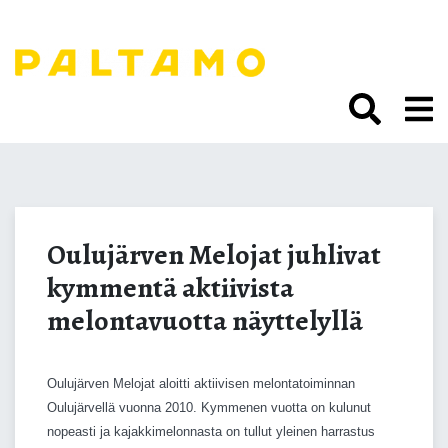
Siirry
sisältöön.
Oulujärven Melojat
juhlivat kymmentä
Oulujärven Melojat juhlivat
kymmentä aktiivista
aktiivista melontavuotta
melontavuotta näyttelyllä
näyttelyllä
Oulujärven Melojat aloitti aktiivisen melontatoiminnan
Oulujärvellä vuonna 2010. Kymmenen vuotta on kulunut
nopeasti ja kajakkimelonnasta on tullut yleinen harrastus