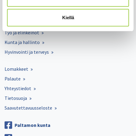
Asuminen ja ympäristö
Varhaiskasvatus ja opetus
Kiellä
Matkailu ja vapaa-aika
Työ ja elinkeinot
Kunta ja hallinto
Hyvinvointi ja terveys
Lomakkeet
Palaute
Yhteystiedot
Tietosuoja
Saavutettavuusseloste
Paltamon kunta