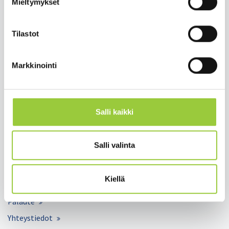
Mieltymykset
Salmelankuja 1, 88300 Paltamo
paltamon.kunta(at)paltamo.fi
Tilastot
y-tunnus 0188808-0
Markkinointi
Asuminen ja ympäristö
Varhaiskasvatus ja opetus
Matkailu ja vapaa-aika
Salli kaikki
Työ ja elinkeinot
Kunta ja hallinto
Salli valinta
Hyvinvointi ja terveys
Kiellä
Lomakkeet
Palaute
Yhteystiedot