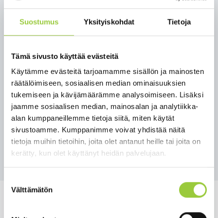
jatkuvat 13. toukokuuta saakka. Opetuksen
poikkeusjärjestelyjä varaudutaan samalla jatkamaan
Suostumus
Yksityiskohdat
Tietoja
lukukauden loppuun asti, jos epidemian rajoittaminen sitä
vaatii. Hallitus päätti eilen 30.3. jatkaa rajoituksia, joilla
pyritään hidastamaan koronavirustartuntojen leviämistä ja
Tämä sivusto käyttää evästeitä
suojella riskiryhmiä. Hallitus antaa uudet
käyttöönottoasetukset eduskunnalle tänään.
Käytämme evästeitä tarjoamamme sisällön ja mainosten
räätälöimiseen, sosiaalisen median ominaisuuksien
Lisätietoja
tukemiseen ja kävijämäärämme analysoimiseen. Lisäksi
Pasi Ahoniemi
jaamme sosiaalisen median, mainosalan ja analytiikka-
kunnanjohtaja
alan kumppaneillemme tietoja siitä, miten käytät
p. 044 7500 001
sivustoamme. Kumppanimme voivat yhdistää näitä
tietoja muihin tietoihin, joita olet antanut heille tai joita on
Takaisin uutisiin
kerätty, kun olet käyttänyt heidän palvelujaan.
Suostumuksen
Välttämätön
valinta