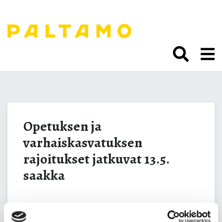
Siirry
sisältöön.
Opetuksen ja
varhaiskasvatuksen
Opetuksen ja
varhaiskasvatuksen
rajoitukset jatkuvat 13.5.
rajoitukset jatkuvat 13.5.
saakka
saakka
Varhaiskasvatuksen, opetuksen ja koulutuksen rajoitukset