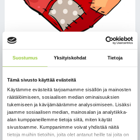
Suostumus
Yksityiskohdat
Tietoja
Omatoimikirjasto on suljettu
teknisen vian vuoksi
Tämä sivusto käyttää evästeitä
Käytämme evästeitä tarjoamamme sisällön ja mainosten
räätälöimiseen, sosiaalisen median ominaisuuksien
Omatoimikirjasto on suljettu teknisen vian vuoksi
tukemiseen ja kävijämäärämme analysoimiseen. Lisäksi
toistaiseksi. Avautumisesta tiedotetaan kunnan
jaamme sosiaalisen median, mainosalan ja analytiikka-
viestintäkanavissa heti, kun vika on saatu
alan kumppaneillemme tietoja siitä, miten käytät
korjattua. Pahoittelemme asiakkaille aiheutuvaa
sivustoamme. Kumppanimme voivat yhdistää näitä
haittaa.
tietoja muihin tietoihin, joita olet antanut heille tai joita on