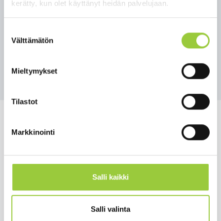
Paltamon pääkirjaston palvelee 22.8.2022 -
kerätty, kun olet käyttänyt heidän palvelujaan.
11.6.2023
Suostumuksen
ma ja ke 13:00 - 18:00
Välttämätön
valinta
ti, to ja pe 11:00 - 15:00
Takaisin uutisiin
Mieltymykset
Tilastot
Markkinointi
Salmelankuja 1, 88300 Paltamo
paltamon.kunta(at)paltamo.fi
Salli kaikki
y-tunnus 0188808-0
Salli valinta
Asuminen ja ympäristö