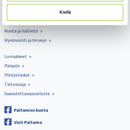
Varhaiskasvatus ja opetus
Matkailu ja vapaa-aika
Kiellä
Työ ja elinkeinot
Kunta ja hallinto
Hyvinvointi ja terveys
Lomakkeet
Palaute
Yhteystiedot
Tietosuoja
Saavutettavuusseloste
Paltamon kunta
Visit Paltamo