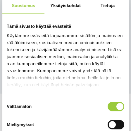
torjunnasta löytyy esim. Turvallisuus- ja
Suostumus
Yksityiskohdat
Tietoja
kemikaaliviraston Tukesin sivustolta
Näin torjut
jyrsijöitä.
Tämä sivusto käyttää evästeitä
Käytämme evästeitä tarjoamamme sisällön ja mainosten
Lisätietoja
räätälöimiseen, sosiaalisen median ominaisuuksien
tekninen johtaja Mikko Karjalainen
tukemiseen ja kävijämäärämme analysoimiseen. Lisäksi
044 288 5500
jaamme sosiaalisen median, mainosalan ja analytiikka-
mikko.karjalainen@paltamo.fi
alan kumppaneillemme tietoja siitä, miten käytät
sivustoamme. Kumppanimme voivat yhdistää näitä
Takaisin uutisiin
tietoja muihin tietoihin, joita olet antanut heille tai joita on
kerätty, kun olet käyttänyt heidän palvelujaan.
Suostumuksen
Välttämätön
valinta
Mieltymykset
Salmelankuja 1, 88300 Paltamo