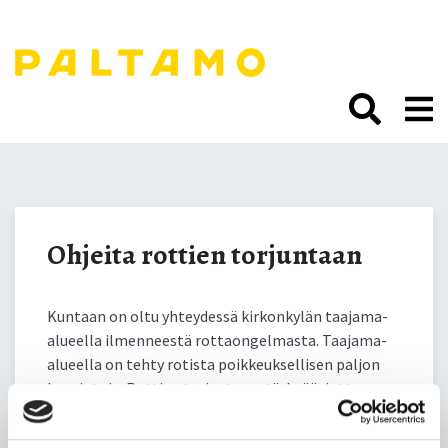
Siirry
sisältöön.
Ohjeita rottien
torjuntaan
Ohjeita rottien torjuntaan
Kuntaan on oltu yhteydessä kirkonkylän taajama-
alueella ilmenneestä rottaongelmasta. Taajama-
alueella on tehty rotista poikkeuksellisen paljon
havaintoja. Rottien torjunta on tärkeää, jotta
vältytään lukuisilta vakavilta seurauksilta, joita
niiden tiedetään aiheuttavan. Ohjeita rottien