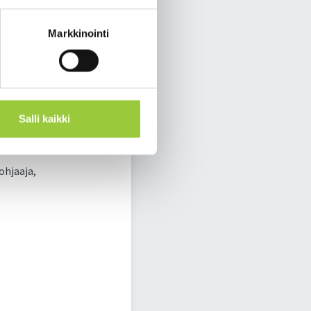
Markkinointi
Salli kaikki
n maalata. Eväiksi
ohjaaja,