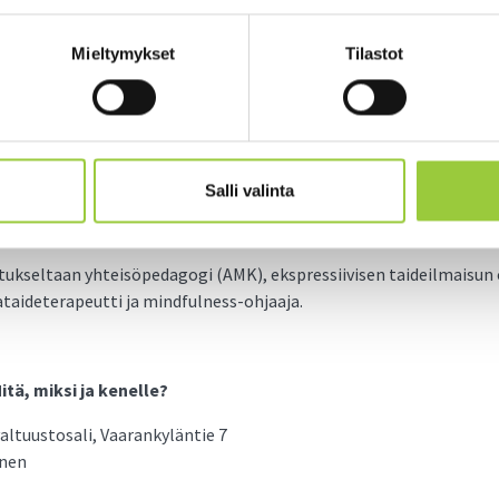
nun Paltamoni 2050
Mieltymykset
Tilastot
30-19 kunnanviraston valtuustosali, Vaarankyläntie 7
taiteilijamme luomaan visuaalista tarinaa Paltamon olemuksesta.
Salli valinta
ista osaamista ei tarvita! Emme suorita vaan annamme alitajunna
into. Maalataan yhdessä tulevaisuutta!
ukseltaan yhteisöpedagogi (AMK), ekspressiivisen taideilmaisun 
taideterapeutti ja mindfulness-ohjaaja.
tä, miksi ja kenelle?
 valtuustosali, Vaarankyläntie 7
inen