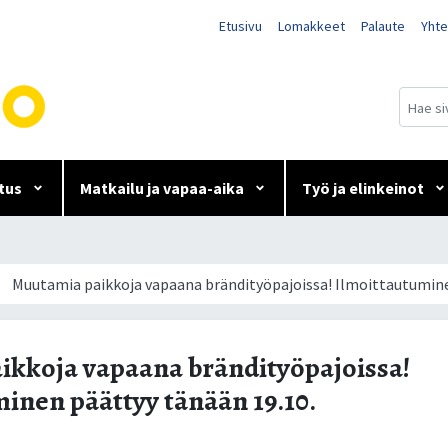
Etusivu
Lomakkeet
Palaute
Yhte
tus
Matkailu ja vapaa-aika
Työ ja elinkeinot
a brändityöpajoissa! Ilmo
Muutamia paikkoja vapaana brändityöpajoissa! Ilmoittautumine
kkoja vapaana brändityöpajoissa!
inen päättyy tänään 19.10.