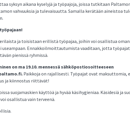
aa syksyn aikana kyselyjä ja työpajoja, joissa tutkitaan Paltamo
amon vahvuuksia ja tulevaisuutta. Samalla kerätään aineistoa tu
n.
 työpajaan!
rilaista ja toisistaan erillistä työpajaa, joihin voi osallistua om
i useampaan. Ennakkoilmoittautumista vaaditaan, jotta työpajat 
ttävän pienissä ryhmissä.
inen on ma 19.10. mennessä sähköpostiosoitteeseen
altamo.fi.
Paikkoja on rajallisesti. Työpajat ovat maksuttomia, 
us ja kiinnostus riittävät!
ssa suojamaskien käyttöä ja hyvää käsihygieniaa. Käsidesiä ja s
 voi osallistua vain terveenä.
lisia.