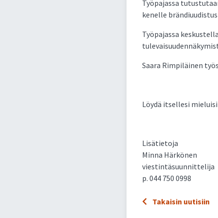
Työpajassa tutustutaan
kenelle brändiuudistus
Työpajassa keskustella
tulevaisuudennäkymist
Saara Rimpiläinen työs
Löydä itsellesi mieluis
Lisätietoja
Minna Härkönen
viestintäsuunnittelija
p. 044 750 0998
Takaisin uutisiin