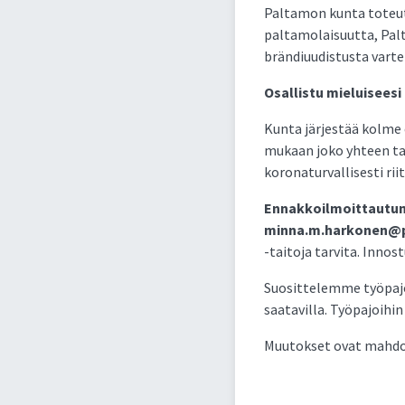
Paltamon kunta toteutt
paltamolaisuutta, Palt
brändiuudistusta varte
Osallistu mieluiseesi
Kunta järjestää kolme e
mukaan joko yhteen ta
koronaturvallisesti rii
Ennakkoilmoittautum
minna.m.harkonen@p
-taitoja tarvita. Innost
Suosittelemme työpajoi
saatavilla. Työpajoihin
Muutokset ovat mahdol