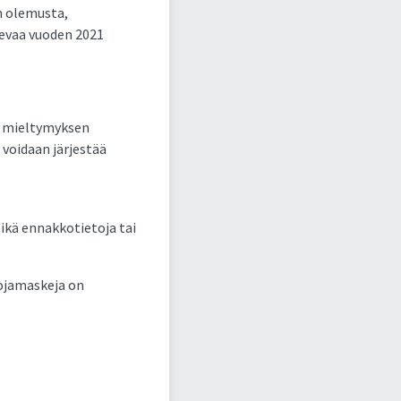
n olemusta,
levaa vuoden 2021
an mieltymyksen
voidaan järjestää
eikä ennakkotietoja tai
uojamaskeja on