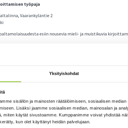
rjoittamisen työpaja
Paltalinna, Vaarankyläntie 2
ki
altamolaisuudesta esiin nousevia mieli- ja muistikuvia kirjoittam
elikuvia paltamolaisuus sinussa herättää? Voisimmeko kirjoittamise
ltamolaiseen identiteettiin? Millaista paltamolaisuus voisi olla t
 tuhat sanaa? Työpaja ei vaadi aiempaa liikunta- eikä tanssitaus
Yksityiskohdat
ennon keveässä ilmapiirissä, mitä kehosi kertoo sinulle ja meill
anilaistunut freelance tanssitaiteilija, sertifioitu TRE-ohjaaja s
itä
n opiskelija. Hän työskentelee ohjaaja Eino Saaren kanssa kainuu
mme sisällön ja mainosten räätälöimiseen, sosiaalisen median
äisyyden ja ulkopuolisuuden kokemusten parissa. Lisäksi hän toi
iseen. Lisäksi jaamme sosiaalisen median, mainosalan ja analy
n mielestä kaikkea maailmassa tapahtuvaa voi halutessaan tutkia 
, miten käytät sivustoamme. Kumppanimme voivat yhdistää näitä t
n kerätty, kun olet käyttänyt heidän palvelujaan.