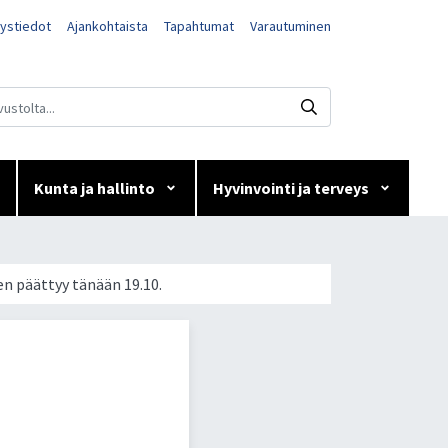
ystiedot
Ajankohtaista
Tapahtumat
Varautuminen
Kunta ja hallinto
Hyvinvointi ja terveys
ittautuminen
n päättyy tänään 19.10.