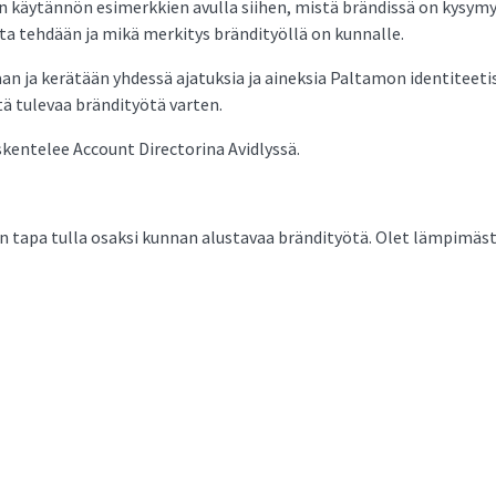
 käytännön esimerkkien avulla siihen, mistä brändissä on kysymys
ta tehdään ja mikä merkitys brändityöllä on kunnalle.
an ja kerätään yhdessä ajatuksia ja aineksia Paltamon identiteetis
ä tulevaa brändityötä varten.
kentelee Account Directorina Avidlyssä.
in tapa tulla osaksi kunnan alustavaa brändityötä. Olet lämpimästi