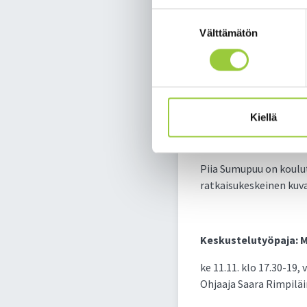
Suostumuksen
Kuvataidetyöpaja: Mi
Välttämätön
valinta
tiistaina 3.11. klo 17.
Ohjaaja Piia Sumupuu
Vapautetaan sisäiset 
Kiellä
Minkäänlaista taiteell
riittää uteliaisuus ja 
Piia Sumupuu on koulut
ratkaisukeskeinen kuva
Keskustelutyöpaja: Mi
ke 11.11. klo 17.30-19,
Ohjaaja Saara Rimpilä