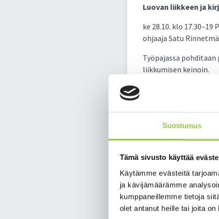
Luovan liikkeen ja ki
ke 28.10. klo 17.30–19 
ohjaaja Satu Rinnetmä
Työpajassa pohditaan p
liikkumisen keinoin.
Millaisia sanoja ja mi
sukeltaa syvemmälle pa
kertookin enemmän kuin
Suostumus
Tervetuloa tutkimaan r
Satu Rinnetmäki on kaja
Tämä sivusto käyttää eväste
liiketerapiamenetelmie
Käytämme evästeitä tarjoama
alakouluikäisten yksin
ja kävijämäärämme analysoim
työpajaohjaajana. Sadu
kumppaneillemme tietoja siitä
tanssin keinoin.
olet antanut heille tai joita o