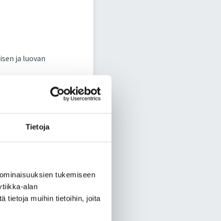
isen ja luovan
n ja liikkeen kautta
anssina? Mitä jos liike
taa.
Tietoja
e paltamolaisuudesta!
ekä tanssi-
laisissa peruskouluissa
 ominaisuuksien tukemiseen
mii Routa Companyssa
tiikka-alan
ja seurata tanssina ja
ietoja muihin tietoihin, joita