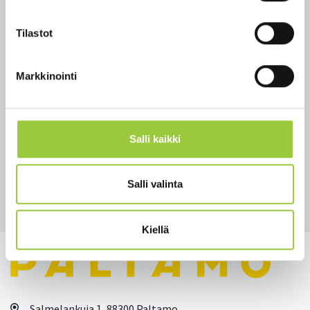
talvelle 2025–2026 ja suunnitteluhanke valmistuu
31.5.2026 mennessä.
Tilastot
Lisätietoa:
Salla Korhonen
Markkinointi
kehitysjohtaja
salla.korhonen@paltamo.fi tai p. 044 288 5660
Salli kaikki
Salli valinta
Takaisin uutisiin
Kiellä
Salmelankuja 1, 88300 Paltamo