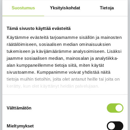
Uudelleenohjauksen tarkoituksena on erottaa
Suostumus
Yksityiskohdat
Tietoja
Metelinniemen ranta-alueella kulkevan Golftien
läpiajoliikenne muista alueen toiminnoista.
Muutoksella pyritään parantamaan
Tämä sivusto käyttää evästeitä
liikenneturvallisuutta ja alueen viihtyisyyttä, sekä
Käytämme evästeitä tarjoamamme sisällön ja mainosten
tukemaan paikallisten yritysten kasvua ja
räätälöimiseen, sosiaalisen median ominaisuuksien
kehitystä.
tukemiseen ja kävijämäärämme analysoimiseen. Lisäksi
jaamme sosiaalisen median, mainosalan ja analytiikka-
Nykyisen reitin pituus Golftie-Radanvarsi -
alan kumppaneillemme tietoja siitä, miten käytät
risteyksestä Jokilahdentielle on noin 2 km ja uusi
sivustoamme. Kumppanimme voivat yhdistää näitä
läpiajoliikenteelle tarkoitettu yhteys on noin 1,5
tietoja muihin tietoihin, joita olet antanut heille tai joita on
km. Suunnittelutyö aloitetaan syksyn 2025 aikana
kerätty, kun olet käyttänyt heidän palvelujaan.
osallistamalla alueen asukkaita ja käyttäjiä
laatimalla kysely, jota hyödynnetään
Suostumuksen
suunnittelutyön yhteydessä.
Välttämätön
valinta
Kysely on avoinna 22.10.–5.11.2025. Kyselyyn pääset
vastaamaan
TÄÄLTÄ
. Suunnittelutyö ajoittuu
Mieltymykset