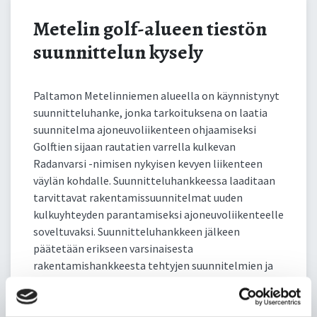
Metelin golf-alueen tiestön
suunnittelun kysely
Paltamon Metelinniemen alueella on käynnistynyt
suunnitteluhanke, jonka tarkoituksena on laatia
suunnitelma ajoneuvoliikenteen ohjaamiseksi
Golftien sijaan rautatien varrella kulkevan
Radanvarsi -nimisen nykyisen kevyen liikenteen
väylän kohdalle. Suunnitteluhankkeessa laaditaan
tarvittavat rakentamissuunnitelmat uuden
kulkuyhteyden parantamiseksi ajoneuvoliikenteelle
soveltuvaksi. Suunnitteluhankkeen jälkeen
päätetään erikseen varsinaisesta
rakentamishankkeesta tehtyjen suunnitelmien ja
käytettävissä olevien rahoitusmahdollisuuksien
pohjalta.