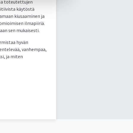
sa toteutettujen
tiivista käytöstä
stamaan kiusaaminen ja
omioimisen ilmapiiriä.
maan sen mukaisesti.
armistaa hyvän
skentelevää, vanhempaa,
i, ja miten