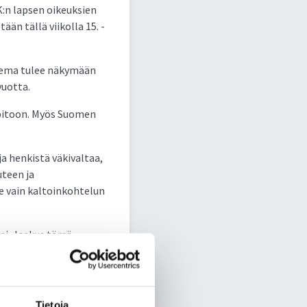
K:n lapsen oikeuksien
än tällä viikolla 15. -
Teema tulee näkymään
vuotta.
npitoon. Myös Suomen
ja henkistä väkivaltaa,
uteen ja
le vain kaltoinkohtelun
ksi. Joskus tämä
 yhdenvertaisesti
niksi YK:n sivuilla),
oskevia kansallisia
Tietoja