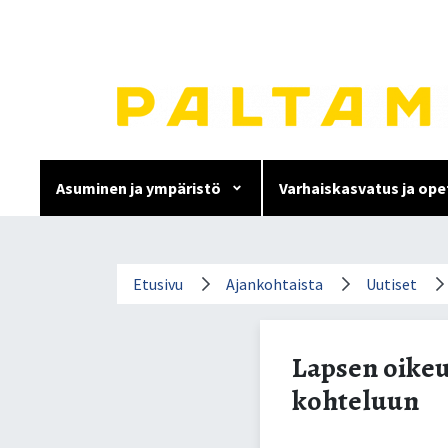
Siirry
sisältöön.
Asuminen ja ympäristö
Varhaiskasvatus ja ope
Lapsen oikeuksien viikon 
Etusivu
Ajankohtaista
Uutiset
kohteluun
Lapsen oikeu
kohteluun