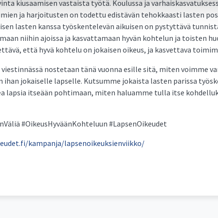
vinta kiusaamisen vastaista työtä. Koulussa ja varhaiskasvatukses
mien ja harjoitusten on todettu edistävän tehokkaasti lasten posi
isen lasten kanssa työskentelevän aikuisen on pystyttävä tunni
aan niihin ajoissa ja kasvattamaan hyvän kohtelun ja toisten hu
ettävä, että hyvä kohtelu on jokaisen oikeus, ja kasvettava toimi
n viestinnässä nostetaan tänä vuonna esille sitä, miten voimme v
ihan jokaiselle lapselle. Kutsumme jokaista lasten parissa työ
a lapsia itseään pohtimaan, miten haluamme tulla itse kohdelluks
OnVäliä #OikeusHyväänKohteluun #LapsenOikeudet
eudet.fi/kampanja/lapsenoikeuksienviikko/