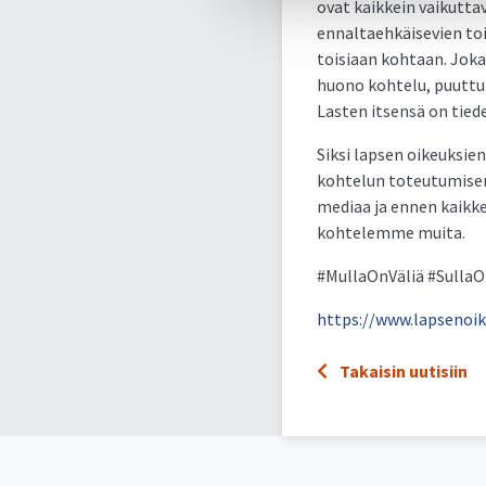
ovat kaikkein vaikutta
ennaltaehkäisevien toi
toisiaan kohtaan. Joka
huono kohtelu, puuttum
Lasten itsensä on tied
Siksi lapsen oikeuksie
kohtelun toteutumisen 
mediaa ja ennen kaikke
kohtelemme muita.
#MullaOnVäliä #Sulla
https://www.lapsenoik
Takaisin uutisiin