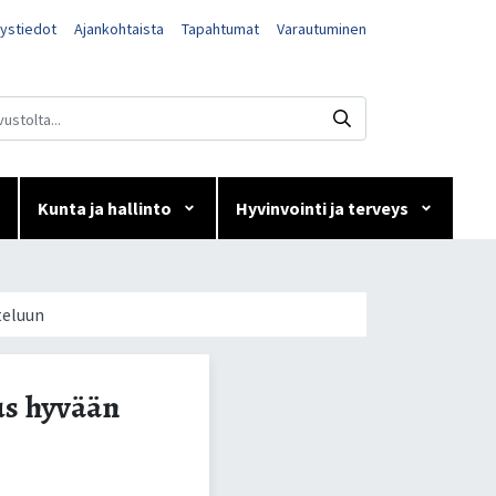
ystiedot
Ajankohtaista
Tapahtumat
Varautuminen
Kunta ja hallinto
Hyvinvointi ja terveys
yvään
teluun
us hyvään