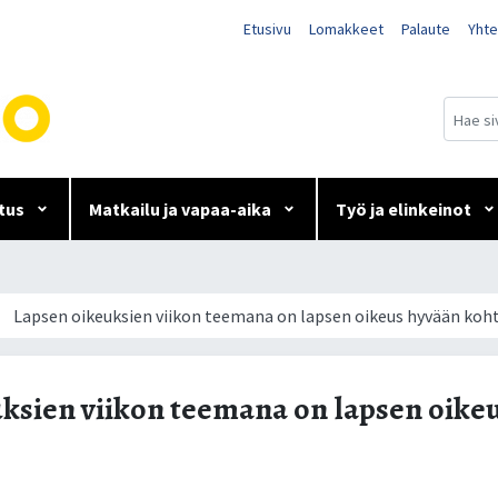
Etusivu
Lomakkeet
Palaute
Yhte
tus
Matkailu ja vapaa-aika
Työ ja elinkeinot
teemana on lapsen oikeus h
Lapsen oikeuksien viikon teemana on lapsen oikeus hyvään koh
ksien viikon teemana on lapsen oike