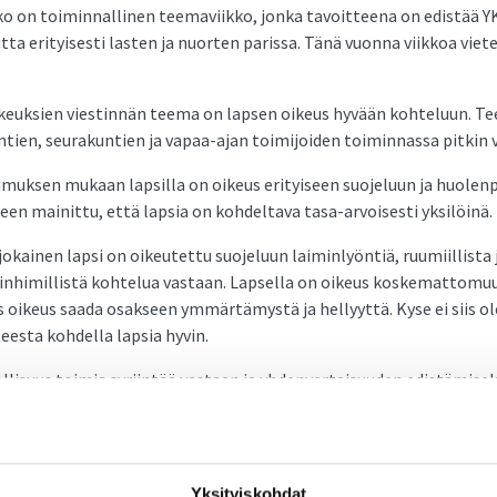
ko on toiminnallinen teemaviikko, jonka tavoitteena on edistää Y
 erityisesti lasten ja nuorten parissa. Tänä vuonna viikkoa vietetä
keuksien viestinnän teema on lapsen oikeus hyvään kohteluun. 
untien, seurakuntien ja vapaa-ajan toimijoiden toiminnassa pitkin 
imuksen mukaan lapsilla on oikeus erityiseen suojeluun ja huole
een mainittu, että lapsia on kohdeltava tasa-arvoisesti yksilöinä.
okainen lapsi on oikeutettu suojeluun laiminlyöntiä, ruumiillista 
epäinhimillistä kohtelua vastaan. Lapsella on oikeus koskemattomu
s oikeus saada osakseen ymmärtämystä ja hellyyttä. Kyse ei siis o
teesta kohdella lapsia hyvin.
ollisuus toimia syrjintää vastaan ja yhdenvertaisuuden edistämise
än positiivista erityiskohtelua, jos ryhmän oikeudet eivät toteudu
oikeuksien komitea on todennut yleiskommentissaan nro 5 (englan
 on kiinnitettävä erityistä huomiota, kun valtiot tekevät lapsia k
elmia.
Yksityiskohdat