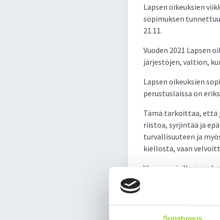
Lapsen oikeuksien viik
sopimuksen tunnettuutta
21.11.
Vuoden 2021 Lapsen oi
järjestöjen, valtion, k
Lapsen oikeuksien sop
perustuslaissa on eriks
Tämä tarkoittaa, että j
riistoa, syrjintää ja 
turvallisuuteen ja myö
kiellosta, vaan velvoit
Viranomaisilla on velv
tarkoittaa jonkin ryhm
muiden kanssa. Lapsen 
että syrjimättömyyteen
strategioita ja suunnit
Suostumus