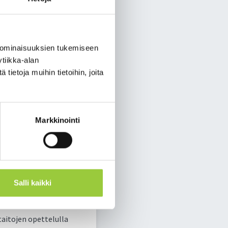
sten kokemukset
ostuneita, rohkenee
sallisuus nivoutuvat
 ominaisuuksien tukemiseen
tiikka-alan
ietoja muihin tietoihin, joita
isesti hyvin. Noin 5
anoa. Muuksi kuin
yleensä hyvin. (LSKL
Markkinointi
 liian moni lapsi ja
evat seksuaali- ja
ä eri tavoilla
Salli kaikki
päystävällinen
aitojen opettelulla