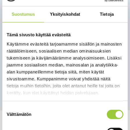
Kunnanvaltuuston kokous
Suostumus
Yksityiskohdat
Tietoja
14.4.2026 klo 17
Tämä sivusto käyttää evästeitä
Paltamon kunnanvaltuuston kokous pidetään
Käytämme evästeitä tarjoamamme sisällön ja mainosten
tiistaina 14.4.2026 klo 17. Kokousta voi seurata
räätälöimiseen, sosiaalisen median ominaisuuksien
livestriiminä kunnan Youtube-kanavalta
tukemiseen ja kävijämäärämme analysoimiseen. Lisäksi
osoitteessa
jaamme sosiaalisen median, mainosalan ja analytiikka-
www.youtube.com/@paltamonkunta88300/streams
alan kumppaneillemme tietoja siitä, miten käytät
Kunnanvaltuuston esityslista löytyy
täältä.
sivustoamme. Kumppanimme voivat yhdistää näitä
tietoja muihin tietoihin, joita olet antanut heille tai joita on
Takaisin uutisiin
kerätty, kun olet käyttänyt heidän palvelujaan.
Suostumuksen
Välttämätön
valinta