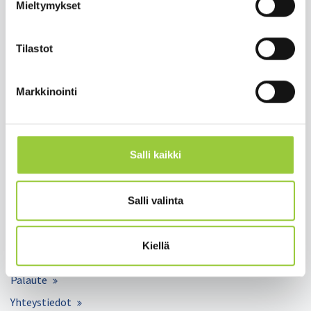
Mieltymykset
Salmelankuja 1, 88300 Paltamo
Tilastot
paltamon.kunta(at)paltamo.fi
y-tunnus 0188808-0
Markkinointi
Asuminen ja ympäristö
Varhaiskasvatus ja opetus
Matkailu ja vapaa-aika
Salli kaikki
Työ ja elinkeinot
Kunta ja hallinto
Salli valinta
Hyvinvointi ja terveys
Kiellä
Lomakkeet
Palaute
Yhteystiedot